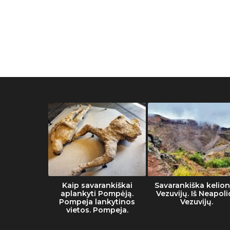
muziejaus
Kaip savarankiškai
Savarankiška kelion
tai
aplankyti Pompėją.
Vezuvijų. Iš Neapoli
Pompeja lankytinos
Vezuvijų.
vietos. Pompeja.