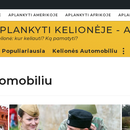
E
APLANKYTI AMERIKOJE
APLANKYTI AFRIKOJE
APLA
PLANKYTI KELIONĖJE - 
elionė: kur keliauti? Ką pamatyti?
Populiariausia
Kelionės Automobiliu
tomobiliu