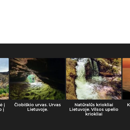
ė į
Čiobiškio urvas. Urvas
Natūralūs kriokliai
K
o į
Lietuvoje.
Lietuvoje. Vilsos upelio
kriokliai