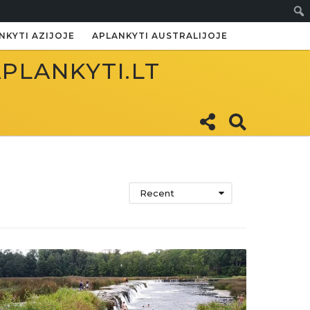
Paie
NKYTI AZIJOJE
APLANKYTI AUSTRALIJOJE
APLANKYTI.LT
Recent