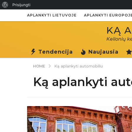
Apie
Prisijungti
WordPress
APLANKYTI LIETUVOJE
APLANKYTI EUROPOJ
KĄ A
Kelionių k
Tendencija
Naujausia
HOME
Ką aplankyti automobiliu
Ką aplankyti au