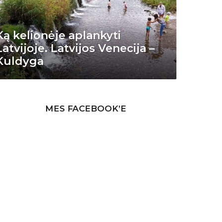
Ką kelionėje aplankyti
Latvijoje. Latvijos Venecija –
Kuldyga
MES FACEBOOK’E