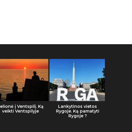
elionė į Ventspilį. Ką
Lankytinos vietos
Šalti
veikti Ventspilyje
Rygoje. Ką pamatyti
Rygoje ?