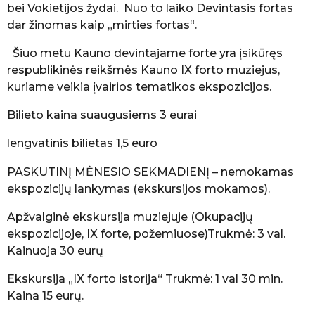
bei Vokietijos žydai. Nuo to laiko Devintasis fortas
dar žinomas kaip „mirties fortas“.
Šiuo metu Kauno devintajame forte yra įsikūręs
respublikinės reikšmės Kauno IX forto muziejus,
kuriame veikia įvairios tematikos ekspozicijos.
Bilieto kaina suaugusiems 3 eurai
lengvatinis bilietas 1,5 euro
PASKUTINĮ MĖNESIO SEKMADIENĮ – nemokamas
ekspozicijų lankymas (ekskursijos mokamos).
Apžvalginė ekskursija muziejuje (Okupacijų
ekspozicijoje, IX forte, požemiuose)Trukmė: 3 val.
Kainuoja 30 eurų
Ekskursija „IX forto istorija“ Trukmė: 1 val 30 min.
Kaina 15 eurų.