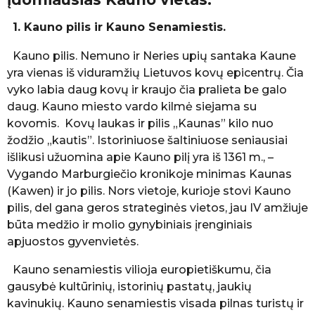
e
l
1. Kauno pilis ir Kauno Senamiestis.
b
ė
Kauno pilis. Nemuno ir Neries upių santaka Kaune
K
yra vienas iš viduramžių Lietuvos kovų epicentrų. Čia
e
l
vyko labia daug kovų ir kraujo čia pralieta be galo
i
daug. Kauno miesto vardo kilmė siejama su
a
kovomis. Kovų laukas ir pilis „Kaunas” kilo nuo
u
žodžio „kautis”. Istoriniuose šaltiniuose seniausiai
t
o
išlikusi užuomina apie Kauno pilį yra iš 1361 m., –
j
Vygando Marburgiečio kronikoje minimas Kaunas
a
(Kawen) ir jo pilis. Nors vietoje, kurioje stovi Kauno
pilis, del gana geros strateginės vietos, jau IV amžiuje
būta medžio ir molio gynybiniais įrenginiais
apjuostos gyvenvietės.
Kauno senamiestis vilioja europietiškumu, čia
gausybė kultūrinių, istorinių pastatų, jaukių
kavinukių. Kauno senamiestis visada pilnas turistų ir