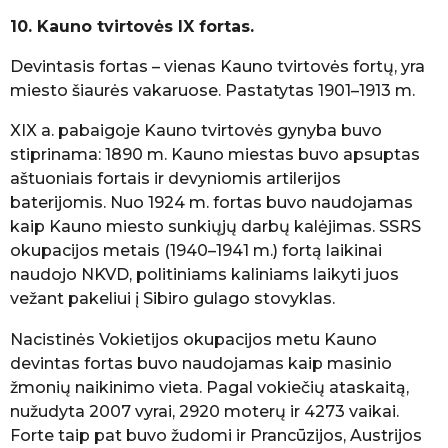
10. Kauno tvirtovės IX fortas.
Devintasis fortas – vienas Kauno tvirtovės fortų, yra
miesto šiaurės vakaruose. Pastatytas 1901–1913 m.
XIX a. pabaigoje Kauno tvirtovės gynyba buvo
stiprinama: 1890 m. Kauno miestas buvo apsuptas
aštuoniais fortais ir devyniomis artilerijos
baterijomis. Nuo 1924 m. fortas buvo naudojamas
kaip Kauno miesto sunkiųjų darbų kalėjimas. SSRS
okupacijos metais (1940–1941 m.) fortą laikinai
naudojo NKVD, politiniams kaliniams laikyti juos
vežant pakeliui į Sibiro gulago stovyklas.
Nacistinės Vokietijos okupacijos metu Kauno
devintas fortas buvo naudojamas kaip masinio
žmonių naikinimo vieta. Pagal vokiečių ataskaitą,
nužudyta 2007 vyrai, 2920 moterų ir 4273 vaikai.
Forte taip pat buvo žudomi ir Prancūzijos, Austrijos