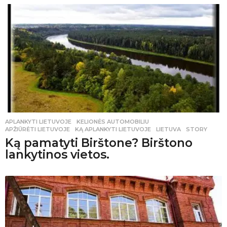
APLANKYTI LIETUVOJE
,
KELIONĖS AUTOMOBILIU
APŽIŪRĖTI LIETUVOJE
,
KĄ APLANKYTI LIETUVOJE
,
LIETUVA
,
STORY
Ką pamatyti Birštone? Birštono
lankytinos vietos.