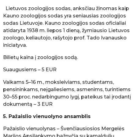
Lietuvos zoologijos sodas, anksčiau žinomas kaip
Kauno zoologijos sodas yra seniausias zoologijos
sodas Lietuvoje. Kauno zoologijos sodas oficialiai
atidaryta 1938 m. liepos 1 dieną, žymiausio Lietuvos
zoologo, keliautojo, rašytojo prof. Tado Ivanausko
iniciatyva.
Bilietų kaina į zoologijos sodą.
Suaugusiems – 5 EUR
Vaikams 5–16 m., moksleiviams, studentams,
pensininkams, neįgaliesiems, asmenims, turintiems
30–55 proc. nedarbingumo lygį, pateikus tai įrodantį
dokumentą – 3 EUR
5. Pažaislio vienuolyno ansamblis
Pažaislio vienuolynas – Švenčiausiosios Mergelės
Marijos Apsilankymo bažnyčia su kamaldulių