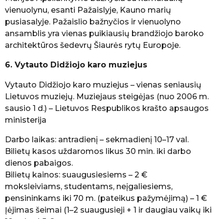
vienuolynu, esanti Pažaislyje, Kauno marių
pusiasalyje. Pažaislio bažnyčios ir vienuolyno
ansamblis yra vienas puikiausių brandžiojo baroko
architektūros šedevrų Šiaurės rytų Europoje.
6. Vytauto Didžiojo karo muziejus
Vytauto Didžiojo karo muziejus – vienas seniausių
Lietuvos muziejų. Muziejaus steigėjas (nuo 2006 m.
sausio 1 d.) – Lietuvos Respublikos krašto apsaugos
ministerija
Darbo laikas: antradienį – sekmadienį 10–17 val.
Bilietų kasos uždaromos likus 30 min. iki darbo
dienos pabaigos.
Bilietų kainos: suaugusiesiems – 2 €
moksleiviams, studentams, neįgaliesiems,
pensininkams iki 70 m. (pateikus pažymėjimą) – 1 €
Įėjimas šeimai (1–2 suaugusieji + 1 ir daugiau vaikų iki