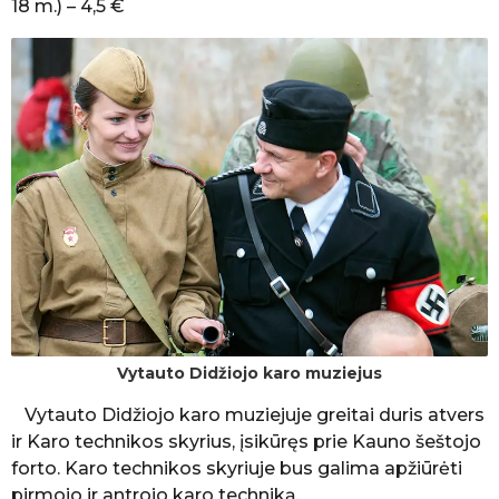
18 m.) – 4,5 €
Vytauto Didžiojo karo muziejus
Vytauto Didžiojo karo muziejuje greitai duris atvers
ir Karo technikos skyrius, įsikūręs prie Kauno šeštojo
forto. Karo technikos skyriuje bus galima apžiūrėti
pirmojo ir antrojo karo techniką.