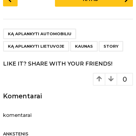
o
s
t
P
,
,
,
a
KĄ APLANKYTI AUTOMOBILIU
g
KĄ APLANKYTI LIETUVOJE
KAUNAS
STORY
i
n
LIKE IT? SHARE WITH YOUR FRIENDS!
a
t
0
i
o
Komentarai
n
komentarai
ANKSTENIS