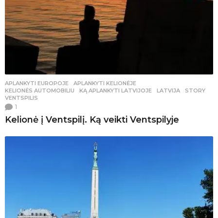
APLANKYTI EUROPOJE
,
APLANKYTI KELIONĖJE
,
KELIONĖS AUTOMOBILIU
KĄ APLANKYTI LATVIJOJE
,
LATVIJA
,
STORY
,
VENTSPILIS
1
Kelionė į Ventspilį. Ką veikti Ventspilyje