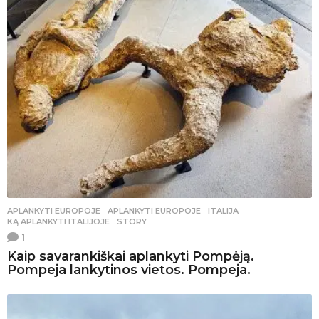
APLANKYTI EUROPOJE
APLANKYTI EUROPOJE
,
ITALIJA
,
KĄ APLANKYTI ITALIJOJE
,
STORY
1
Kaip savarankiškai aplankyti Pompėją.
Pompeja lankytinos vietos. Pompeja.