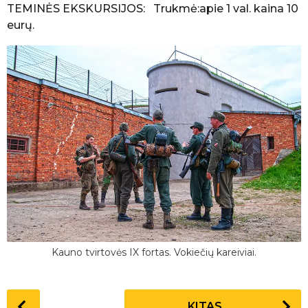
TEMINĖS EKSKURSIJOS: Trukmė:apie 1 val. kaina 10
eurų.
Kauno tvirtovės IX fortas. Vokiečių kareiviai.
P
KITAS