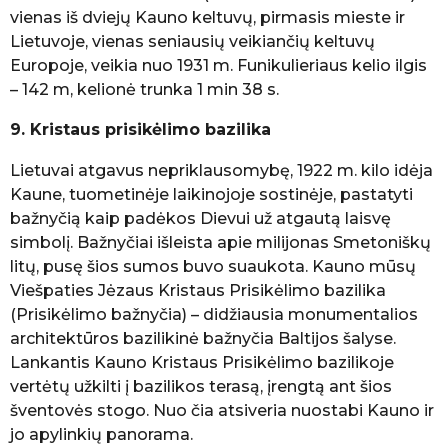
vienas iš dviejų Kauno keltuvų, pirmasis mieste ir
Lietuvoje, vienas seniausių veikiančių keltuvų
Europoje, veikia nuo 1931 m. Funikulieriaus kelio ilgis
– 142 m, kelionė trunka 1 min 38 s.
9. Kristaus prisikėlimo bazilika
Lietuvai atgavus nepriklausomybę, 1922 m. kilo idėja
Kaune, tuometinėje laikinojoje sostinėje, pastatyti
bažnyčią kaip padėkos Dievui už atgautą laisvę
simbolį. Bažnyčiai išleista apie milijonas Smetoniškų
litų, pusę šios sumos buvo suaukota. Kauno mūsų
Viešpaties Jėzaus Kristaus Prisikėlimo bazilika
(Prisikėlimo bažnyčia) – didžiausia monumentalios
architektūros bazilikinė bažnyčia Baltijos šalyse.
Lankantis Kauno Kristaus Prisikėlimo bazilikoje
vertėtų užkilti į bazilikos terasą, įrengtą ant šios
šventovės stogo. Nuo čia atsiveria nuostabi Kauno ir
jo apylinkių panorama.