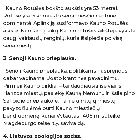
Kauno Rotušės bokšto aukštis yra 53 metrai.
Rotušė yra viso miesto senamiesčio centrinė
dominantė. Aplink ją susiformavo Kauno Rotušės
aikštė. Nuo senų laikų Kauno rotušės aikštėje vyksta
daug įvairiausių renginių, kurie išsiplečia po visą
senamiestį.
3. Senoji Kauno prieplauka.
Senoji Kauno prieplauka, politikams nuspręndus
dabar vadinama Uosto krantinės pavadinimu.
Pirmieji Kauno pirkliai – tai daugiausia išeiviai iš
Hanzos miestų, pasiekę Kauną Nemunu ir išsilaipino
Senojoje prieplaukoje. Tai jie gimtųjų miestų
pavyzdžiu ėmė burti Kauno miestiečių
bendruomenę, kuriai Vytautas 1408 m. suteikė
Magdeburgo teisę, t.y. savivaldą.
4. Lietuvos zoologijos sodas.