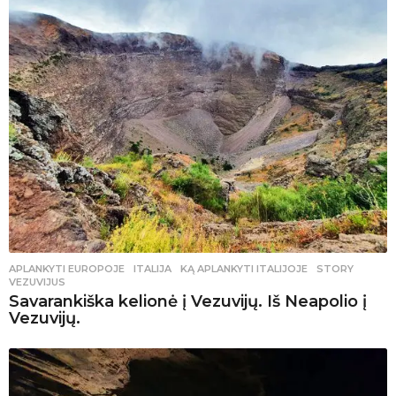
APLANKYTI EUROPOJE
ITALIJA
,
KĄ APLANKYTI ITALIJOJE
,
STORY
,
VEZUVIJUS
Savarankiška kelionė į Vezuvijų. Iš Neapolio į
Vezuvijų.