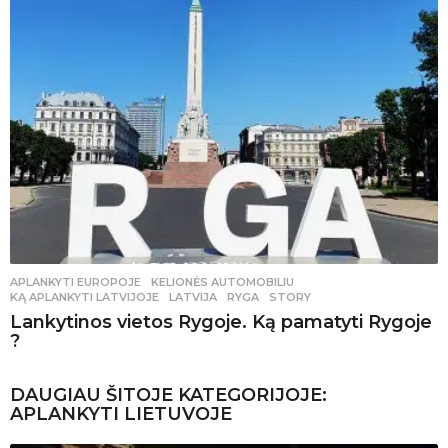
APLANKYTI EUROPOJE
,
KELIONĖS AUTOMOBILIU
KĄ APLANKYTI LATVIJOJE
,
LATVIJA
,
RYGA
,
STORY
Lankytinos vietos Rygoje. Ką pamatyti Rygoje
?
DAUGIAU ŠITOJE KATEGORIJOJE:
APLANKYTI LIETUVOJE