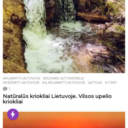
APLANKYTI LIETUVOJE
,
KELIONĖS AUTOMOBILIU
APŽIŪRĖTI LIETUVOJE
,
KĄ APLANKYTI LIETUVOJE
,
LIETUVA
,
STORY
1
Natūralūs kriokliai Lietuvoje. Vilsos upelio
kriokliai