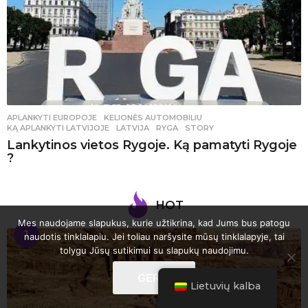
APLANKYTI EUROPOJE
,
KELIONĖS AUTOMOBILIU
KĄ APLANKYTI LATVIJOJE
,
LATVIJA
,
RYGA
,
STORY
Lankytinos vietos Rygoje. Ką pamatyti Rygoje
?
HOT
Mes naudojame slapukus, kurie užtikrina, kad Jums bus patogu
1
naudotis tinklalapiu. Jei toliau naršysite mūsų tinklalapyje, tai
tolygu Jūsų sutikimui su slapukų naudojimu.
GERAI
Lietuvių kalba