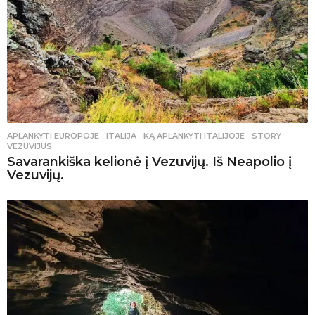
APLANKYTI EUROPOJE
ITALIJA
,
KĄ APLANKYTI ITALIJOJE
,
STORY
,
VEZUVIJUS
Savarankiška kelionė į Vezuvijų. Iš Neapolio į
Vezuvijų.