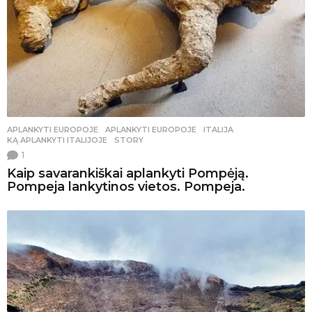
APLANKYTI EUROPOJE
APLANKYTI EUROPOJE
,
ITALIJA
,
KĄ APLANKYTI ITALIJOJE
,
STORY
1
Kaip savarankiškai aplankyti Pompėją.
Pompeja lankytinos vietos. Pompeja.