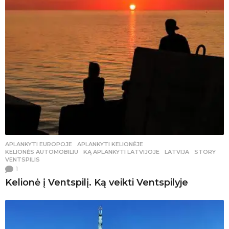
APLANKYTI EUROPOJE
,
APLANKYTI KELIONĖJE
,
KELIONĖS AUTOMOBILIU
KĄ APLANKYTI LATVIJOJE
,
LATVIJA
,
STORY
,
VENTSPILIS
1
Kelionė į Ventspilį. Ką veikti Ventspilyje