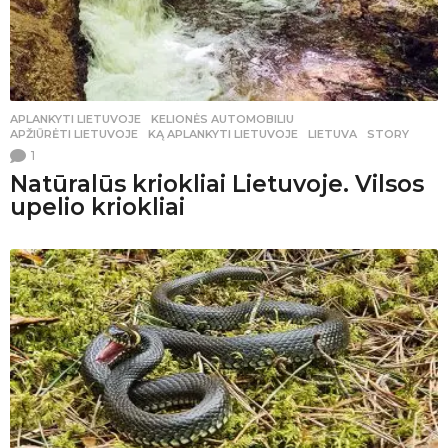
APLANKYTI LIETUVOJE
,
KELIONĖS AUTOMOBILIU
APŽIŪRĖTI LIETUVOJE
,
KĄ APLANKYTI LIETUVOJE
,
LIETUVA
,
STORY
1
Natūralūs kriokliai Lietuvoje. Vilsos
upelio kriokliai