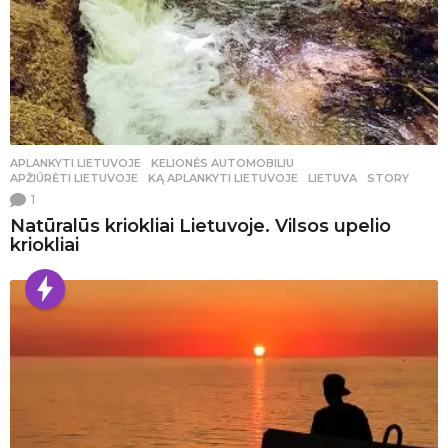
APLANKYTI LIETUVOJE
,
KELIONĖS AUTOMOBILIU
APŽIŪRĖTI LIETUVOJE
,
KĄ APLANKYTI LIETUVOJE
,
LIETUVA
,
STORY
1
Natūralūs kriokliai Lietuvoje. Vilsos upelio
kriokliai