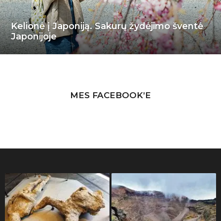
Kelionė į Japoniją. Sakurų žydėjimo šventė
Japonijoje
MES FACEBOOK’E