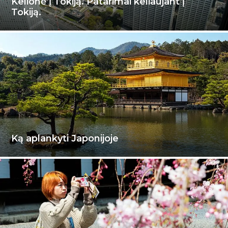
Kelionė į Tokiją. Patarimai keliaujant į
Tokiją.
Ką aplankyti Japonijoje