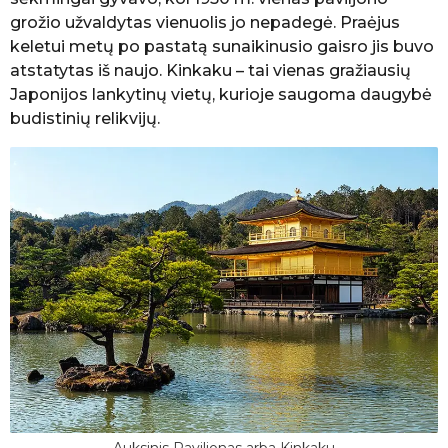
grožio užvaldytas vienuolis jo nepadegė. Praėjus
keletui metų po pastatą sunaikinusio gaisro jis buvo
atstatytas iš naujo. Kinkaku – tai vienas gražiausių
Japonijos lankytinų vietų, kurioje saugoma daugybė
budistinių relikvijų.
Auksinis Paviljonas arba Kinkaku