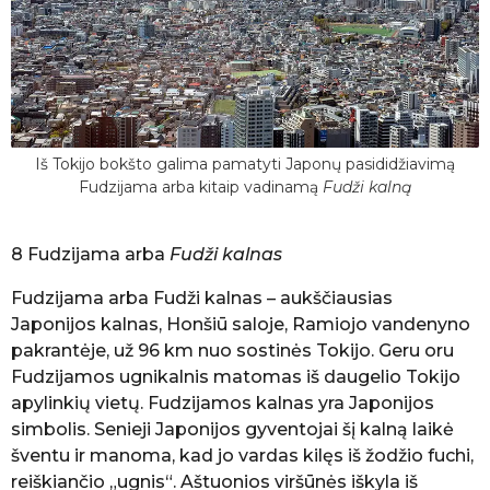
Iš Tokijo bokšto galima pamatyti Japonų pasididžiavimą
Fudzijama arba kitaip vadinamą
Fudži kalną
8 Fudzijama arba
Fudži kalnas
Fudzijama arba Fudži kalnas – aukščiausias
Japonijos kalnas, Honšiū saloje, Ramiojo vandenyno
pakrantėje, už 96 km nuo sostinės Tokijo. Geru oru
Fudzijamos ugnikalnis matomas iš daugelio Tokijo
apylinkių vietų. Fudzijamos kalnas yra Japonijos
simbolis. Senieji Japonijos gyventojai šį kalną laikė
šventu ir manoma, kad jo vardas kilęs iš žodžio fuchi,
reiškiančio „ugnis“. Aštuonios viršūnės iškyla iš