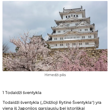
Himedži pilis
1 Todaidži šventykla
Todaidži šventykla („Didžioji Rytinė Šventykla“) yra
viena iš Japonijos garsiausių bei istoriškai