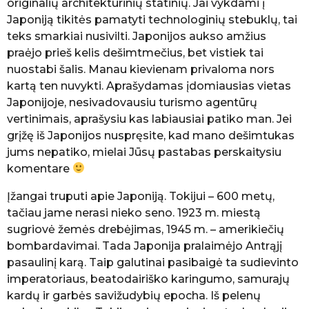
originalių architektūrinių statinių. Jai vykdami į
K
Japoniją tikitės pamatyti technologinių stebuklų, tai
e
l
teks smarkiai nusivilti. Japonijos aukso amžius
i
praėjo prieš kelis dešimtmečius, bet vistiek tai
a
nuostabi šalis. Manau kievienam privaloma nors
u
kartą ten nuvykti. Aprašydamas įdomiausias vietas
t
o
Japonijoje, nesivadovausiu turismo agentūrų
j
vertinimais, aprašysiu kas labiausiai patiko man. Jei
a
grįžę iš Japonijos nuspręsite, kad mano dešimtukas
jums nepatiko, mielai Jūsų pastabas perskaitysiu
komentare
Įžangai truputi apie Japoniją. Tokijui – 600 metų,
tačiau jame nerasi nieko seno. 1923 m. miestą
sugriovė žemės drebėjimas, 1945 m. – amerikiečių
bombardavimai. Tada Japonija pralaimėjo Antrąjį
pasaulinį karą. Taip galutinai pasibaigė ta sudievinto
imperatoriaus, beatodairiško karingumo, samurajų
kardų ir garbės savižudybių epocha. Iš pelenų