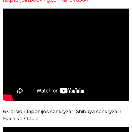
https://join.booking.com/a/1348364
6
Garsioji Japonijos sankryža
– Shibuya sankryža ir
Hachiko staula