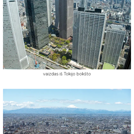
vaizdas iš Tokijo bokšto