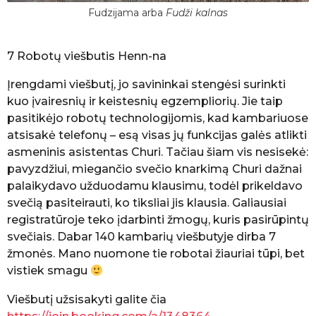
Fudzijama arba
Fudži kalnas
7 Robotų viešbutis Henn-na
Įrengdami viešbutį, jo savininkai stengėsi surinkti
kuo įvairesnių ir keistesnių egzempliorių. Jie taip
pasitikėjo robotų technologijomis, kad kambariuose
atsisakė telefonų – esą visas jų funkcijas galės atlikti
asmeninis asistentas Churi. Tačiau šiam vis nesisekė:
pavyzdžiui, miegančio svečio knarkimą Churi dažnai
palaikydavo užduodamu klausimu, todėl prikeldavo
svečią pasiteirauti, ko tiksliai jis klausia. Galiausiai
registratūroje teko įdarbinti žmogų, kuris pasirūpintų
svečiais. Dabar 140 kambarių viešbutyje dirba 7
žmonės. Mano nuomone tie robotai žiauriai tūpi, bet
vistiek smagu
Viešbutį užsisakyti galite čia