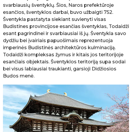
svarbiausių šventyklų. Šios, Naros prefektūroje
esančios, šventyklos darbai, buvo užbaigti 752.
Šventykla pastatyta siekiant suvienyti visas
Budistines provincijose esančias šventyklas, Todaidži
esant pagrindinei ir svarbiausiai iš jų. Šventykla savo
dydžiu bei įvairiais papuošimais reprezentuoja
imperinės Budistinės architektūros kulminaciją.
Todaidži kompleksas žymus ir kitais jos teritorijoje
esančiais objektais. Šventyklos teritoriją supa sodai
bei visus labiausiai traukianti, garsioji Didžiosios
Budos menė.