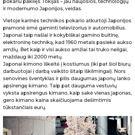
pokariu pakilęs Tokijas – jau naujosios, technologijų
ir modernumo Japonijos, veidas.
Vietoje karinės technikos pokario atkurtoji Japonijos
pramonė ėmė gaminti televizorius ir automobilius.
Japonai taip našiai ir kokybiškai gamino buitinę,
elektroninę techniką, kad 1960 metais pasiekė aukso
amžių. Bet kaip ir visi aukso amžiai tai truko neilgai,
maždaug iki 2000 metų.
Japonai kimono iškeitė į kostiumus (iki pat šiol biurų
darbuotojai į darbą vaikšto šitaip iškilmingai). Nors
senovines šventyklas ir pilis daugumas japonų lanko
apsirengę kimano. Taip pat dauguma vestuvių
vyksta apsirengus kimano, kaip sakė vienas japonas,
gero kimano kaina skaičiuojama dešimtimis
tūkstančiais eurų.