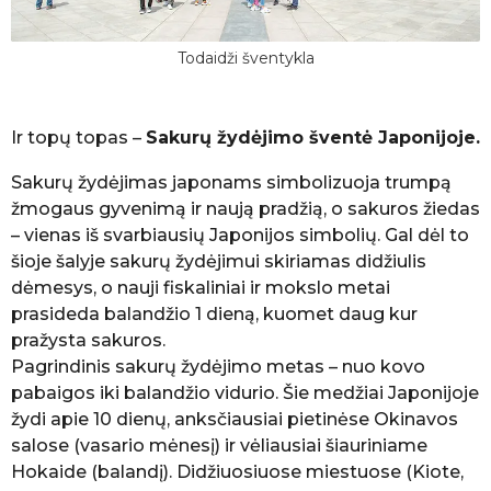
Todaidži šventykla
Ir topų topas –
Sakurų žydėjimo šventė Japonijoje.
Sakurų žydėjimas japonams simbolizuoja trumpą
žmogaus gyvenimą ir naują pradžią, o sakuros žiedas
– vienas iš svarbiausių Japonijos simbolių. Gal dėl to
šioje šalyje sakurų žydėjimui skiriamas didžiulis
dėmesys, o nauji fiskaliniai ir mokslo metai
prasideda balandžio 1 dieną, kuomet daug kur
pražysta sakuros.
Pagrindinis sakurų žydėjimo metas – nuo kovo
pabaigos iki balandžio vidurio. Šie medžiai Japonijoje
žydi apie 10 dienų, anksčiausiai pietinėse Okinavos
salose (vasario mėnesį) ir vėliausiai šiauriniame
Hokaide (balandį). Didžiuosiuose miestuose (Kiote,