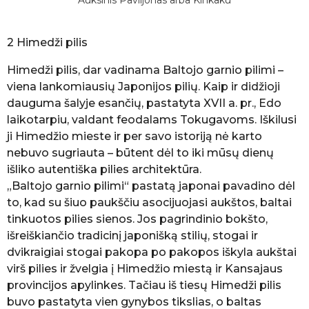
2 Himedži pilis
Himedži pilis, dar vadinama Baltojo garnio pilimi –
viena lankomiausių Japonijos pilių. Kaip ir didžioji
dauguma šalyje esančių, pastatyta XVII a. pr., Edo
laikotarpiu, valdant feodalams Tokugavoms. Iškilusi
ji Himedžio mieste ir per savo istoriją nė karto
nebuvo sugriauta – būtent dėl to iki mūsų dienų
išliko autentiška pilies architektūra.
„Baltojo garnio pilimi“ pastatą japonai pavadino dėl
to, kad su šiuo paukščiu asocijuojasi aukštos, baltai
tinkuotos pilies sienos. Jos pagrindinio bokšto,
išreiškiančio tradicinį japonišką stilių, stogai ir
dvikraigiai stogai pakopa po pakopos iškyla aukštai
virš pilies ir žvelgia į Himedžio miestą ir Kansajaus
provincijos apylinkes. Tačiau iš tiesų Himedži pilis
buvo pastatyta vien gynybos tikslias, o baltas