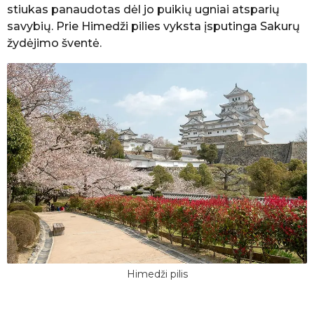
stiukas panaudotas dėl jo puikių ugniai atsparių
savybių. Prie Himedži pilies vyksta įsputinga Sakurų
žydėjimo šventė.
Himedži pilis