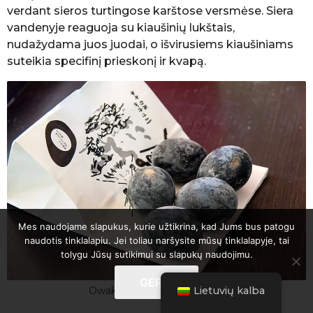
verdant sieros turtingose karštose versmėse. Siera
vandenyje reaguoja su kiaušinių lukštais,
nudažydama juos juodai, o išvirusiems kiaušiniams
suteikia specifinį prieskonį ir kvapą.
Mes naudojame slapukus, kurie užtikrina, kad Jums bus patogu
naudotis tinklalapiu. Jei toliau naršysite mūsų tinklalapyje, tai
tolygu Jūsų sutikimui su slapukų naudojimu.
GERAI
Lietuvių kalba
Owakudani juodieji kiaušiniai