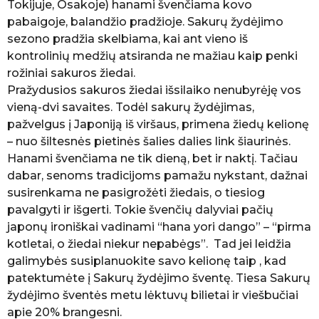
Tokijuje, Osakoje) hanami švenčiama kovo
pabaigoje, balandžio pradžioje. Sakurų žydėjimo
sezono pradžia skelbiama, kai ant vieno iš
kontrolinių medžių atsiranda ne mažiau kaip penki
rožiniai sakuros žiedai.
Pražydusios sakuros žiedai išsilaiko nenubyrėję vos
vieną-dvi savaites. Todėl sakurų žydėjimas,
pažvelgus į Japoniją iš viršaus, primena žiedų kelionę
– nuo šiltesnės pietinės šalies dalies link šiaurinės.
Hanami švenčiama ne tik dieną, bet ir naktį. Tačiau
dabar, senoms tradicijoms pamažu nykstant, dažnai
susirenkama ne pasigrožėti žiedais, o tiesiog
pavalgyti ir išgerti. Tokie švenčių dalyviai pačių
japonų ironiškai vadinami “hana yori dango” – “pirma
kotletai, o žiedai niekur nepabėgs”. Tad jei leidžia
galimybės susiplanuokite savo kelionę taip , kad
patektumėte į Sakurų žydėjimo šventę. Tiesa Sakurų
žydėjimo šventės metu lėktuvų bilietai ir viešbučiai
apie 20% brangesni.