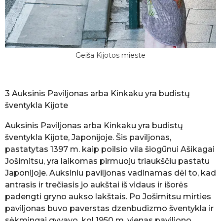
Geiša Kijotos mieste
3 Auksinis Paviljonas arba Kinkaku yra budistų
šventykla Kijote
Auksinis Paviljonas arba Kinkaku yra budistų
šventykla Kijote, Japonijoje. Šis paviljonas,
pastatytas 1397 m. kaip poilsio vila šiogūnui Ašikagai
Jošimitsu, yra laikomas pirmuoju triaukščiu pastatu
Japonijoje. Auksiniu paviljonas vadinamas dėl to, kad
antrasis ir trečiasis jo aukštai iš vidaus ir išorės
padengti gryno aukso lakštais. Po Jošimitsu mirties
paviljonas buvo paverstas dzenbudizmo šventykla ir
sėkmingai gyvavo, kol 1950 m. vienas paviljono