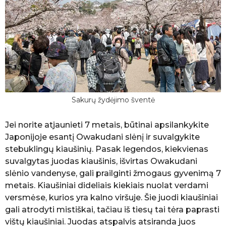
Sakurų žydėjimo šventė
Jei norite atjaunieti 7 metais, būtinai apsilankykite
Japonijoje esantį Owakudani slėnį ir suvalgykite
stebuklingų kiaušinių. Pasak legendos, kiekvienas
suvalgytas juodas kiaušinis, išvirtas Owakudani
slėnio vandenyse, gali prailginti žmogaus gyvenimą 7
metais. Kiaušiniai dideliais kiekiais nuolat verdami
versmėse, kurios yra kalno viršuje. Šie juodi kiaušiniai
gali atrodyti mistiškai, tačiau iš tiesų tai tėra paprasti
vištų kiaušiniai. Juodas atspalvis atsiranda juos