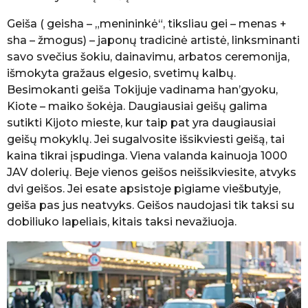
Geiša ( geisha – „menininkė“, tiksliau gei – menas +
sha – žmogus) – japonų tradicinė artistė, linksminanti
savo svečius šokiu, dainavimu, arbatos ceremonija,
išmokyta gražaus elgesio, svetimų kalbų.
Besimokanti geiša Tokijuje vadinama han’gyoku,
Kiote – maiko šokėja. Daugiausiai geišų galima
sutikti Kijoto mieste, kur taip pat yra daugiausiai
geišų mokyklų. Jei sugalvosite išsikviesti geišą, tai
kaina tikrai įspudinga. Viena valanda kainuoja 1000
JAV dolerių. Beje vienos geišos neišsikviesite, atvyks
dvi geišos. Jei esate apsistoje pigiame viešbutyje,
geiša pas jus neatvyks. Geišos naudojasi tik taksi su
dobiliuko lapeliais, kitais taksi nevažiuoja.