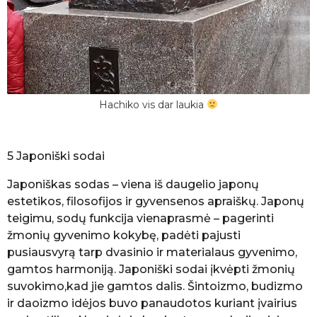
Hachiko vis dar laukia
5 Japoniški sodai
Japoniškas sodas – viena iš daugelio japonų
estetikos, filosofijos ir gyvensenos apraiškų. Japonų
teigimu, sodų funkcija vienaprasmė – pagerinti
žmonių gyvenimo kokybę, padėti pajusti
pusiausvyrą tarp dvasinio ir materialaus gyvenimo,
gamtos harmoniją. Japoniški sodai įkvėpti žmonių
suvokimo,kad jie gamtos dalis. Šintoizmo, budizmo
ir daoizmo idėjos buvo panaudotos kuriant įvairius