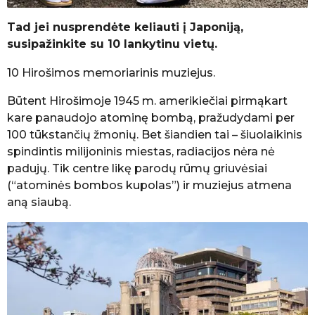
Tad jei nusprendėte keliauti į Japoniją,
susipažinkite su 10 lankytinu vietų.
10 Hirošimos memoriarinis muziejus.
Būtent Hirošimoje 1945 m. amerikiečiai pirmąkart
kare panaudojo atominę bombą, pražudydami per
100 tūkstančių žmonių. Bet šiandien tai – šiuolaikinis
spindintis milijoninis miestas, radiacijos nėra nė
padujų. Tik centre likę parodų rūmų griuvėsiai
(“atominės bombos kupolas”) ir muziejus atmena
aną siaubą.