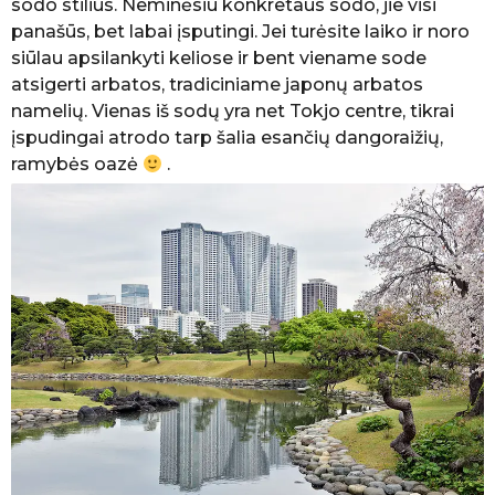
sodo stilius. Neminėsiu konkretaus sodo, jie visi
panašūs, bet labai įsputingi. Jei turėsite laiko ir noro
siūlau apsilankyti keliose ir bent viename sode
atsigerti arbatos, tradiciniame japonų arbatos
namelių. Vienas iš sodų yra net Tokjo centre, tikrai
įspudingai atrodo tarp šalia esančių dangoraižių,
ramybės oazė
.