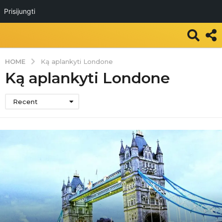
Prisijungti
HOME
Ką aplankyti Londone
Ką aplankyti Londone
Recent