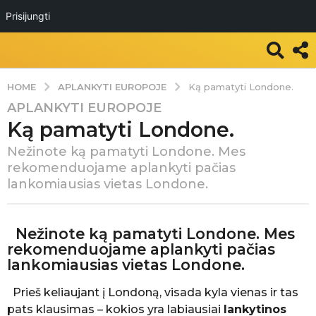
Prisijungti
APLANKYTI EUROPOJE
HOME
Ką pamatyti Londone.
APLANKYTI EUROPOJE
7
Ką pamatyti Londone.
m
.
Nežinote ką pamatyti Londone. Mes
a
rekomenduojame aplankyti pačias
g
lankomiausias vietas Londone.
o
7
P
m
Nežinote ką pamatyti Londone. Mes
a
.
s
rekomenduojame aplankyti pačias
k
a
lankomiausias vietas Londone.
e
g
l
Prieš keliaujant į Londoną, visada kyla vienas ir tas
o
b
pats klausimas – kokios yra labiausiai
lankytinos
ė