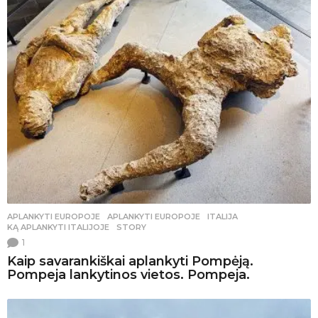
APLANKYTI EUROPOJE
APLANKYTI EUROPOJE
,
ITALIJA
,
KĄ APLANKYTI ITALIJOJE
,
STORY
1
Kaip savarankiškai aplankyti Pompėją.
Pompeja lankytinos vietos. Pompeja.