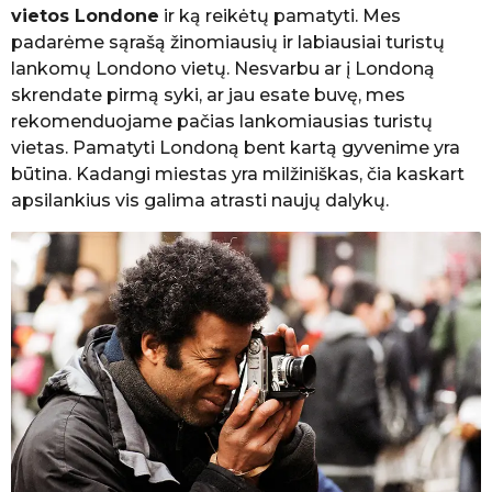
K
vietos Londone
ir ką reikėtų pamatyti. Mes
e
padarėme sąrašą žinomiausių ir labiausiai turistų
l
lankomų Londono vietų. Nesvarbu ar į Londoną
i
skrendate pirmą syki, ar jau esate buvę, mes
a
u
rekomenduojame pačias lankomiausias turistų
t
vietas. Pamatyti Londoną bent kartą gyvenime yra
o
būtina. Kadangi miestas yra milžiniškas, čia kaskart
j
apsilankius vis galima atrasti naujų dalykų.
a