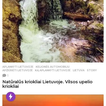
APLANKYTI LIETUVOJE
,
KELIONĖS AUTOMOBILIU
APŽIŪRĖTI LIETUVOJE
,
KĄ APLANKYTI LIETUVOJE
,
LIETUVA
,
STORY
1
Natūralūs kriokliai Lietuvoje. Vilsos upelio
kriokliai