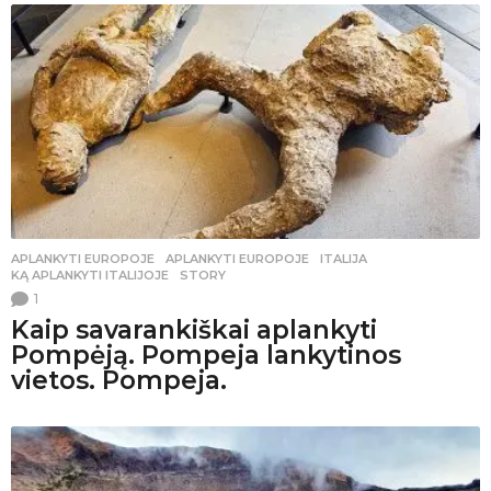
APLANKYTI EUROPOJE
APLANKYTI EUROPOJE
,
ITALIJA
,
KĄ APLANKYTI ITALIJOJE
,
STORY
1
Kaip savarankiškai aplankyti
Pompėją. Pompeja lankytinos
vietos. Pompeja.