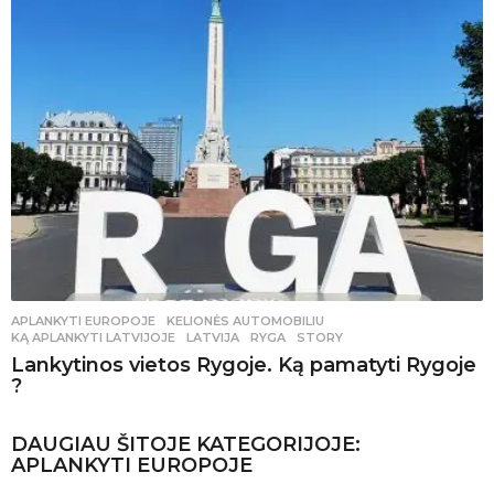
APLANKYTI EUROPOJE
,
KELIONĖS AUTOMOBILIU
KĄ APLANKYTI LATVIJOJE
,
LATVIJA
,
RYGA
,
STORY
Lankytinos vietos Rygoje. Ką pamatyti Rygoje
?
DAUGIAU ŠITOJE KATEGORIJOJE:
APLANKYTI EUROPOJE