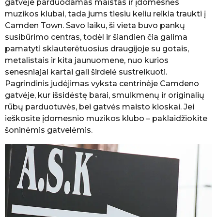
gatvėje parduodamas maistas ir įdomesnės
muzikos klubai, tada jums tiesiu keliu reikia traukti į
Camden Town. Savo laiku, ši vieta buvo pankų
susibūrimo centras, todėl ir šiandien čia galima
pamatyti skiauterėtuosius draugijoje su gotais,
metalistais ir kita jaunuomene, nuo kurios
senesniajai kartai gali širdelė sustreikuoti.
Pagrindinis judėjimas vyksta centrinėje Camdeno
gatvėje, kur išsidėstę barai, smulkmenų ir originalių
rūbų parduotuvės, bei gatvės maisto kioskai. Jei
ieškosite įdomesnio muzikos klubo – paklaidžiokite
šoninėmis gatvelėmis.