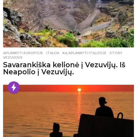
APLANKYTI EUROPOJE
ITALIJA
,
KĄ APLANKYTI ITALIJOJE
,
STORY
,
VEZUVIJUS
Savarankiška kelionė į Vezuvijų. Iš
Neapolio į Vezuvijų.