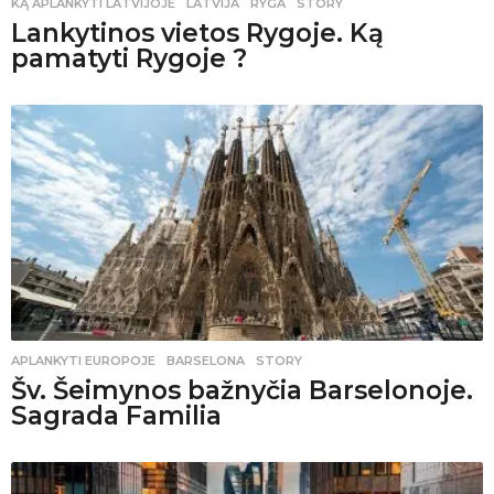
KĄ APLANKYTI LATVIJOJE
,
LATVIJA
,
RYGA
,
STORY
Lankytinos vietos Rygoje. Ką
pamatyti Rygoje ?
APLANKYTI EUROPOJE
BARSELONA
,
STORY
Šv. Šeimynos bažnyčia Barselonoje.
Sagrada Familia