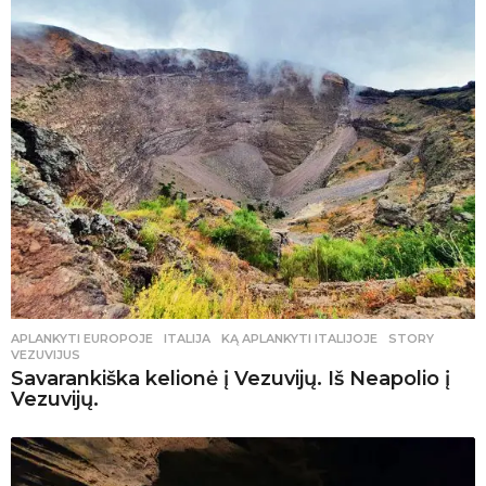
APLANKYTI EUROPOJE
ITALIJA
,
KĄ APLANKYTI ITALIJOJE
,
STORY
,
VEZUVIJUS
Savarankiška kelionė į Vezuvijų. Iš Neapolio į
Vezuvijų.