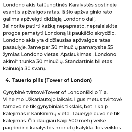
Londono akis tai Jungtinės Karalystės sostinėje
esantis apžvalgos ratas. Iš šio apžvalginio rato
galima apžvelgti didžiąją Londono dalį.
Jei norite patirti kažką nepaprasto, nepraleiskite
progos pamatyti Londoną iš paukščio skrydžio.
Londono akis yra didžiausias apžvalgos ratas
pasaulyje. Jame per 30 minučių pamatysite 55
žymias Londono vietas. Apsisukimas „Londono
akimi“ trunka 30 minučių. Standartinis bilietas
kainuoja 30 svarų.
4. Tauerio pilis (Tower of London)
Gynybinė tvirtovėTower of Londoniškilo 11 a.
Vilhelmo Užkariautojo laikais. Ilgus metus tvirtovė
tarnavo ne tik gynybiniais tikslais, bet ir kaip
kalėjimas ir kankinimų vieta. Taueryje buvo ne tik
kalėjimas. Čia daugiau kaip 500 metų veikė
pagrindinė karalystės monetų kalykla. Jos veiklos