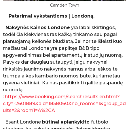
Camden Town
Patarimai vykstantiems į Londoną.
Nakvynės kainos Londone
yra labai skirtingos,
todėl čia kiekvienas ras kažką tinkamo sau pagal
planuojamą kelionės biudžetą. Jei norite išleisti kuo
mažiau tai Londone yra paplitęs B&B tipo
apgyvendinimas bei apartamentų ir studijų nuomą.
Pavyks dar daugiau sutaupyti, jeigu nakvynei
rinksitės jaunimo nakvynės namus arba ieškosite
trumpalaikės kambario nuomos bute, kuriame jau
gyvena vietiniai. Kainas pasitikrinti galite paspaudę
nuorodą
:
https://www.booking.com/searchresults.en.html?
city=-2601889&aid=1858060&no_rooms=1&group_ad
ults=2&room1=A%2CA
Esant Londone
būtinai aplankykite
futbolo
stadioną, kai vyksta rungtynės. Jei nesidomite