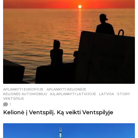
APLANKYTI EUROPOJE
,
APLANKYTI KELIONĖJE
,
KELIONĖS AUTOMOBILIU
KĄ APLANKYTI LATVIJOJE
,
LATVIJA
,
STORY
,
VENTSPILIS
1
Kelionė į Ventspilį. Ką veikti Ventspilyje