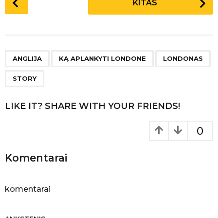
KITAS
o
s
t
P
,
,
,
a
ANGLIJA
KĄ APLANKYTI LONDONE
LONDONAS
g
STORY
i
n
LIKE IT? SHARE WITH YOUR FRIENDS!
a
t
0
i
o
Komentarai
n
komentarai