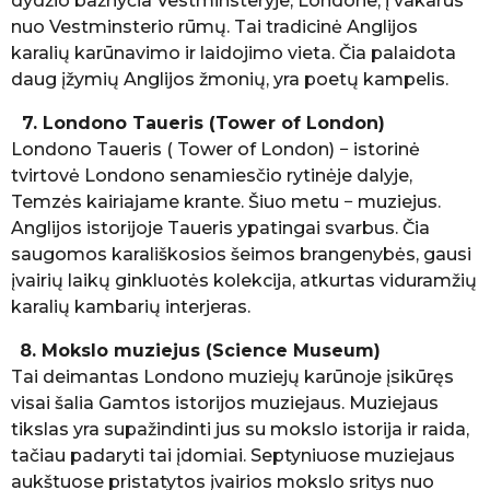
dydžio bažnyčia Vestminsteryje, Londone, į vakarus
nuo Vestminsterio rūmų. Tai tradicinė Anglijos
karalių karūnavimo ir laidojimo vieta. Čia palaidota
daug įžymių Anglijos žmonių, yra poetų kampelis.
7. Londono Taueris (Tower of London)
Londono Taueris ( Tower of London) − istorinė
tvirtovė Londono senamiesčio rytinėje dalyje,
Temzės kairiajame krante. Šiuo metu − muziejus.
Anglijos istorijoje Taueris ypatingai svarbus. Čia
saugomos karališkosios šeimos brangenybės, gausi
įvairių laikų ginkluotės kolekcija, atkurtas viduramžių
karalių kambarių interjeras.
8. Mokslo muziejus (Science Museum)
Tai deimantas Londono muziejų karūnoje įsikūręs
visai šalia Gamtos istorijos muziejaus. Muziejaus
tikslas yra supažindinti jus su mokslo istorija ir raida,
tačiau padaryti tai įdomiai. Septyniuose muziejaus
aukštuose pristatytos įvairios mokslo sritys nuo