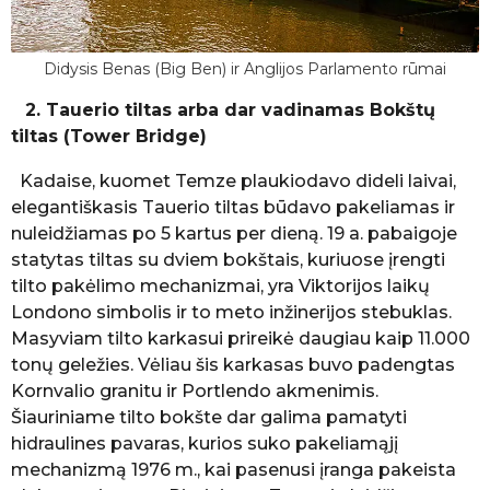
Didysis Benas (Big Ben) ir Anglijos Parlamento rūmai
2. Tauerio tiltas arba dar vadinamas Bokštų
tiltas (Tower Bridge)
Kadaise, kuomet Temze plaukiodavo dideli laivai,
elegantiškasis Tauerio tiltas būdavo pakeliamas ir
nuleidžiamas po 5 kartus per dieną. 19 a. pabaigoje
statytas tiltas su dviem bokštais, kuriuose įrengti
tilto pakėlimo mechanizmai, yra Viktorijos laikų
Londono simbolis ir to meto inžinerijos stebuklas.
Masyviam tilto karkasui prireikė daugiau kaip 11.000
tonų geležies. Vėliau šis karkasas buvo padengtas
Kornvalio granitu ir Portlendo akmenimis.
Šiauriniame tilto bokšte dar galima pamatyti
hidraulines pavaras, kurios suko pakeliamąjį
mechanizmą 1976 m., kai pasenusi įranga pakeista