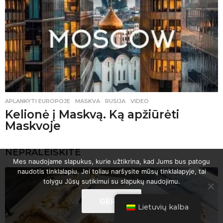
APLANKYTI EUROPOJE
MASKVA
,
RUSIJA
,
VIDEO
Kelionė į Maskvą. Ką apžiūrėti
Maskvoje
NEPRALEISKITE
Mes naudojame slapukus, kurie užtikrina, kad Jums bus patogu
naudotis tinklalapiu. Jei toliau naršysite mūsų tinklalapyje, tai
tolygu Jūsų sutikimui su slapukų naudojimu.
GERAI
Lietuvių kalba