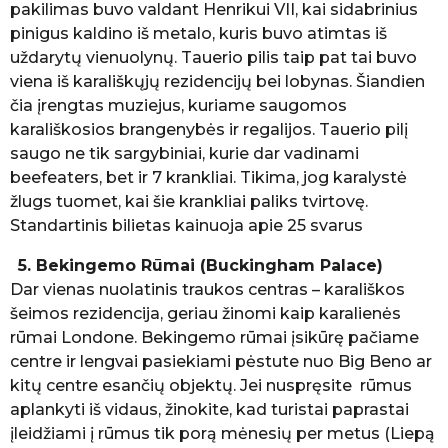
pakilimas buvo valdant Henrikui VII, kai sidabrinius
pinigus kaldino iš metalo, kuris buvo atimtas iš
uždarytų vienuolynų. Tauerio pilis taip pat tai buvo
viena iš karališkųjų rezidencijų bei lobynas. Šiandien
čia įrengtas muziejus, kuriame saugomos
karališkosios brangenybės ir regalijos. Tauerio pilį
saugo ne tik sargybiniai, kurie dar vadinami
beefeaters, bet ir 7 krankliai. Tikima, jog karalystė
žlugs tuomet, kai šie krankliai paliks tvirtovę.
Standartinis bilietas kainuoja apie 25 svarus
5. Bekingemo Rūmai (Buckingham Palace)
Dar vienas nuolatinis traukos centras – karališkos
šeimos rezidencija, geriau žinomi kaip karalienės
rūmai Londone. Bekingemo rūmai įsikūrę pačiame
centre ir lengvai pasiekiami pėstute nuo Big Beno ar
kitų centre esančių objektų. Jei nuspręsite rūmus
aplankyti iš vidaus, žinokite, kad turistai paprastai
įleidžiami į rūmus tik porą mėnesių per metus (Liepą