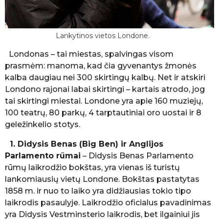
Lankytinos vietos Londone.
Londonas – tai miestas, spalvingas visom
prasmėm: manoma, kad čia gyvenantys žmonės
kalba daugiau nei 300 skirtingų kalbų. Net ir atskiri
Londono rajonai labai skirtingi – kartais atrodo, jog
tai skirtingi miestai. Londone yra apie 160 muziejų,
100 teatrų, 80 parkų, 4 tarptautiniai oro uostai ir 8
geležinkelio stotys.
1. Didysis Benas (Big Ben) ir Anglijos
Parlamento rūmai
– Didysis Benas Parlamento
rūmų laikrodžio bokštas, yra vienas iš turistų
lankomiausių vietų Londone. Bokštas pastatytas
1858 m. ir nuo to laiko yra didžiausias tokio tipo
laikrodis pasaulyje. Laikrodžio oficialus pavadinimas
yra Didysis Vestminsterio laikrodis, bet ilgainiui jis