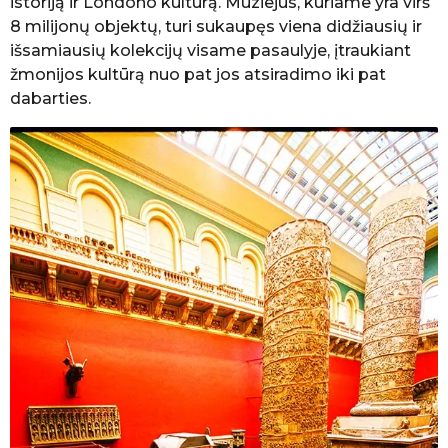
istoriją ir Londono kultūrą. Muziejus, kuriame yra virš
8 milijonų objektų, turi sukaupęs viena didžiausių ir
išsamiausių kolekcijų visame pasaulyje, įtraukiant
žmonijos kultūrą nuo pat jos atsiradimo iki pat
dabarties.