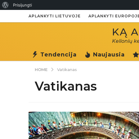
Apie
Prisijungti
WordPress
APLANKYTI LIETUVOJE
APLANKYTI EUROPOJ
KĄ A
Kelionių k
Tendencija
Naujausia
HOME
Vatikanas
Vatikanas