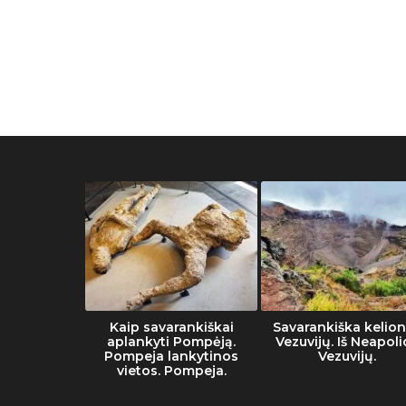
muziejaus
Kaip savarankiškai
Savarankiška kelion
tai
aplankyti Pompėją.
Vezuvijų. Iš Neapoli
Pompeja lankytinos
Vezuvijų.
vietos. Pompeja.