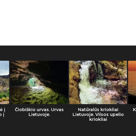
ė į
Čiobiškio urvas. Urvas
Natūralūs kriokliai
K
o į
Lietuvoje.
Lietuvoje. Vilsos upelio
kriokliai