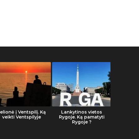
elionė į Ventspilį. Ką
Lankytinos vietos
Šalti
veikti Ventspilyje
Rygoje. Ką pamatyti
Rygoje ?