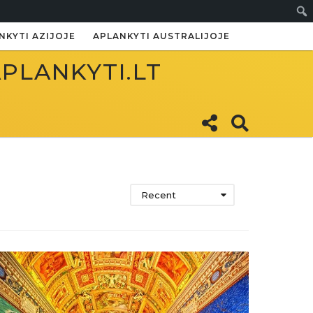
Paie
NKYTI AZIJOJE
APLANKYTI AUSTRALIJOJE
APLANKYTI.LT
Recent