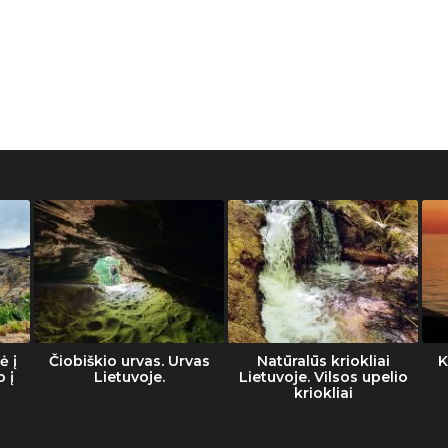
ė į
Čiobiškio urvas. Urvas
Natūralūs kriokliai
K
o į
Lietuvoje.
Lietuvoje. Vilsos upelio
kriokliai