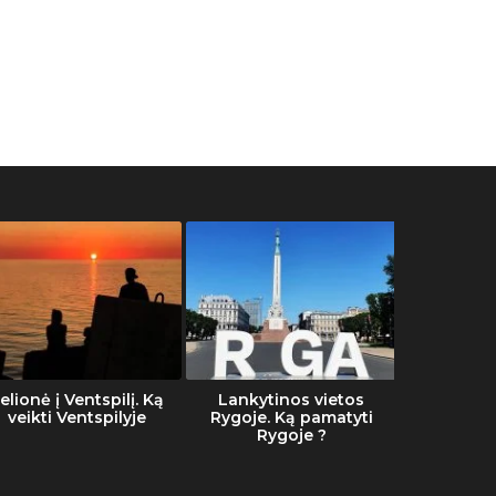
elionė į Ventspilį. Ką
Lankytinos vietos
Šalti
veikti Ventspilyje
Rygoje. Ką pamatyti
Rygoje ?