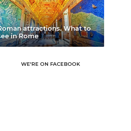
Roman attractions. What to
see in Rome
WE'RE ON FACEBOOK