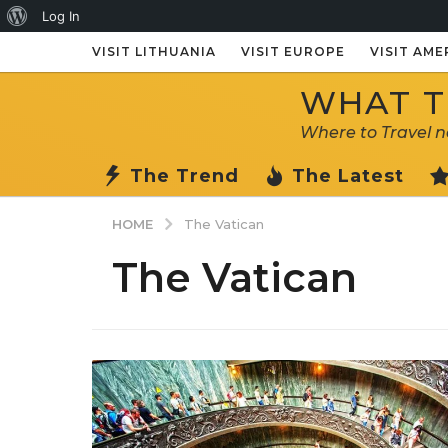
About
Log In
WordPress
VISIT LITHUANIA
VISIT EUROPE
VISIT AME
WHAT TO
Where to Travel 
The Trend
The Latest
HOME
The Vatican
The Vatican