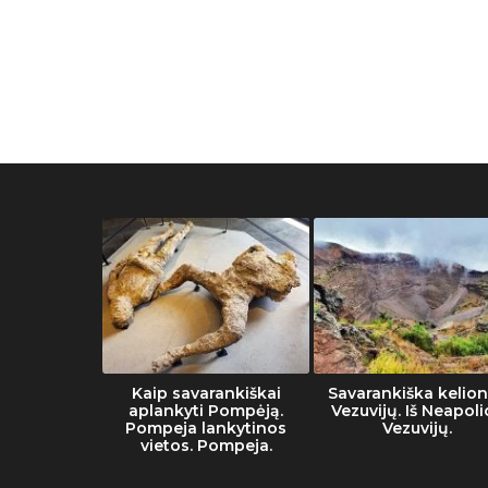
he Vatican
Kaip savarankiškai
Savarankiška kelion
eum
aplankyti Pompėją.
Vezuvijų. Iš Neapoli
Pompeja lankytinos
Vezuvijų.
vietos. Pompeja.