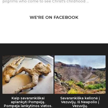
pilgrims who come to see Christ's childhood ...
WE'RE ON FACEBOOK
Kaip savarankiškai
Savarankiška kelionė į
aplankyti Pompėją.
Vezuvijų. Iš Neapolio į
Pompeja lankytinos vietos.
Vezuvijų.