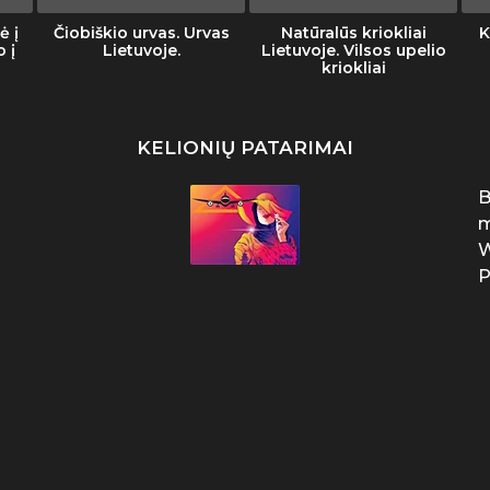
ė į
Čiobiškio urvas. Urvas
Natūralūs kriokliai
K
o į
Lietuvoje.
Lietuvoje. Vilsos upelio
kriokliai
KELIONIŲ PATARIMAI
B
m
W
P