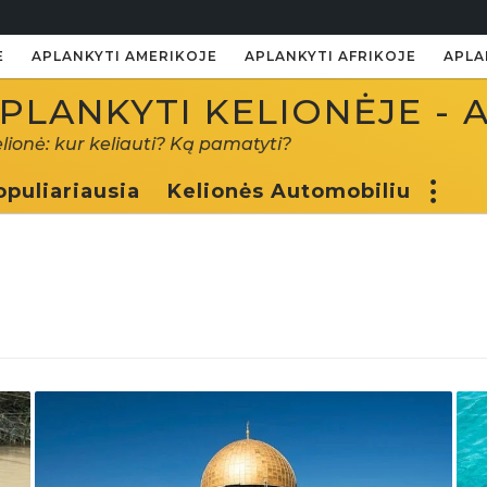
E
APLANKYTI AMERIKOJE
APLANKYTI AFRIKOJE
APLA
PLANKYTI KELIONĖJE - 
elionė: kur keliauti? Ką pamatyti?
opuliariausia
Kelionės Automobiliu