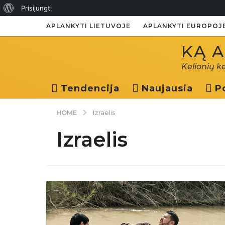
Apie
Prisijungti
WordPress
APLANKYTI LIETUVOJE
APLANKYTI EUROPOJ
KĄ A
Kelionių k
Tendencija
Naujausia
P
HOME
Izraelis
Izraelis