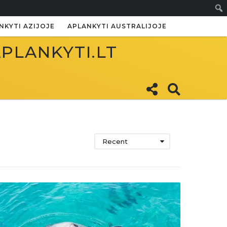
Paie
NKYTI AZIJOJE
APLANKYTI AUSTRALIJOJE
APLANKYTI.LT
Recent