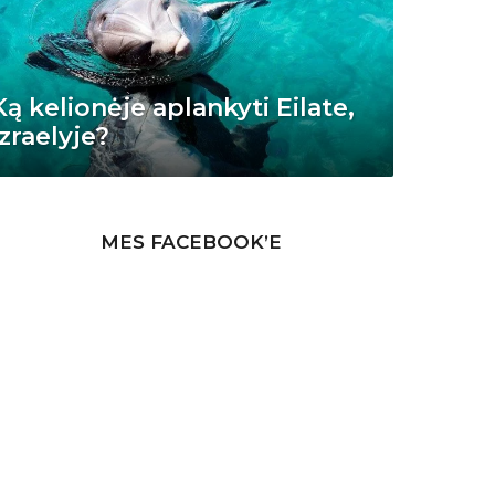
Ką kelionėje aplankyti Eilate,
Izraelyje?
MES FACEBOOK’E