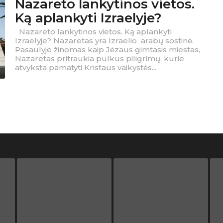
Nazareto lankytinos vietos.
Ką aplankyti Izraelyje?
Nazareto lankytinos vietos. Ką aplankyti
Izraelyje? Nazaretas yra Izraelio arabų sostinė.
Pasaulyje žinomas kaip Jėzaus gimtasis miestas,
Nazaretas pritraukia pulkus piligrimų, kurie
atvyksta pamatyti Kristaus vaikystės...