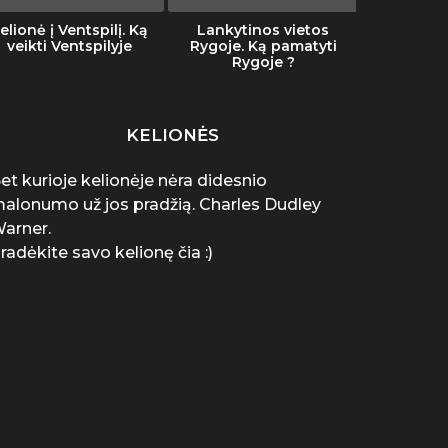
elionė į Ventspilį. Ką
Lankytinos vietos
Šalti
veikti Ventspilyje
Rygoje. Ką pamatyti
Rygoje ?
KELIONĖS
et kurioje kelionėje nėra didesnio
alonumo už jos pradžią. Charles Dudley
arner.
radėkite savo kelionę čia :)