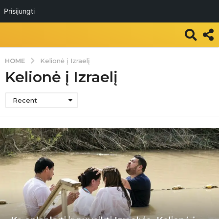
Prisijungti
HOME
Kelionė į Izraelį
Kelionė į Izraelį
Recent