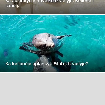
Ką aplankyti ir nuveikti Izraelyje. Kelionė į
Izraelį.
Ką kelionėje aplankyti Eilate, Izraelyje?