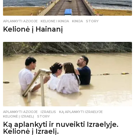
APLANKYTI AZIJOJE
KELIONE I KINIJA
,
KINIJA
,
STORY
Kelionė į Hainanį
APLANKYTI AZIJOJE
IZRAELIS
,
KĄ APLANKYTI IZRAELYJE
,
KELIONĖ Į IZRAELĮ
,
STORY
Ką aplankyti ir nuveikti Izraelyje.
Kelionė į Izraelį.