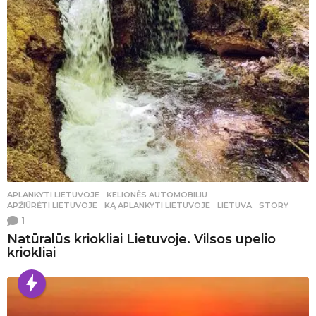
APLANKYTI LIETUVOJE
,
KELIONĖS AUTOMOBILIU
APŽIŪRĖTI LIETUVOJE
,
KĄ APLANKYTI LIETUVOJE
,
LIETUVA
,
STORY
1
Natūralūs kriokliai Lietuvoje. Vilsos upelio
kriokliai