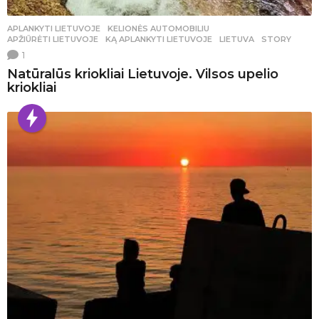
APLANKYTI LIETUVOJE
,
KELIONĖS AUTOMOBILIU
APŽIŪRĖTI LIETUVOJE
,
KĄ APLANKYTI LIETUVOJE
,
LIETUVA
,
STORY
1
Natūralūs kriokliai Lietuvoje. Vilsos upelio
kriokliai