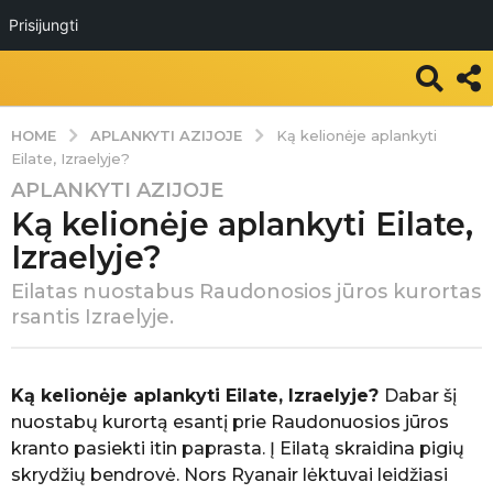
Prisijungti
APLANKYTI AZIJOJE
HOME
Ką kelionėje aplankyti
Eilate, Izraelyje?
APLANKYTI AZIJOJE
7
Ką kelionėje aplankyti Eilate,
m
.
Izraelyje?
a
Eilatas nuostabus Raudonosios jūros kurortas
g
rsantis Izraelyje.
o
7
P
m
a
Ką kelionėje aplankyti Eilate, Izraelyje?
Dabar šį
.
s
nuostabų kurortą esantį prie Raudonuosios jūros
a
k
kranto pasiekti itin paprasta. Į Eilatą skraidina pigių
g
e
skrydžių bendrovė. Nors Ryanair lėktuvai leidžiasi
l
o