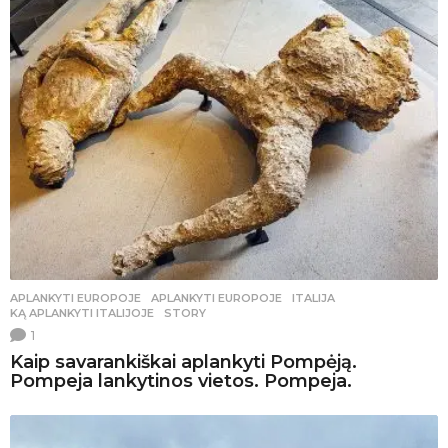
APLANKYTI EUROPOJE
APLANKYTI EUROPOJE
,
ITALIJA
,
KĄ APLANKYTI ITALIJOJE
,
STORY
1
Kaip savarankiškai aplankyti Pompėją.
Pompeja lankytinos vietos. Pompeja.