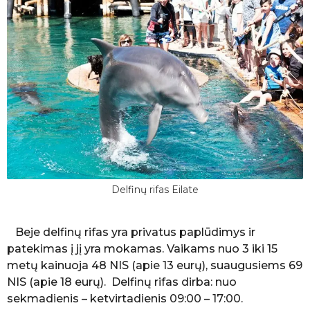
Delfinų rifas Eilate
Beje delfinų rifas yra privatus paplūdimys ir
patekimas į jį yra mokamas. Vaikams nuo 3 iki 15
metų kainuoja 48 NIS (apie 13 eurų), suaugusiems 69
NIS (apie 18 eurų). Delfinų rifas dirba: nuo
s
ekmadienis – ketvirtadienis 09:00 – 17:00
.