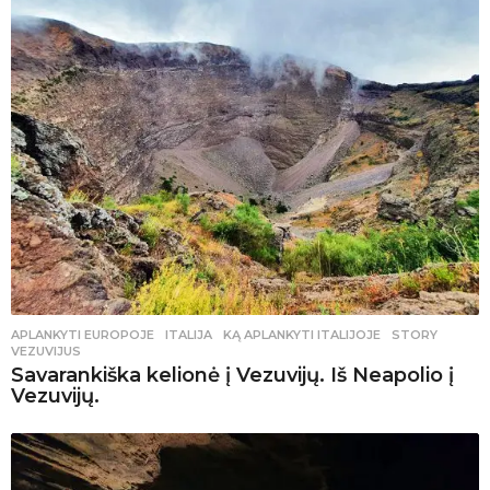
APLANKYTI EUROPOJE
ITALIJA
,
KĄ APLANKYTI ITALIJOJE
,
STORY
,
VEZUVIJUS
Savarankiška kelionė į Vezuvijų. Iš Neapolio į
Vezuvijų.