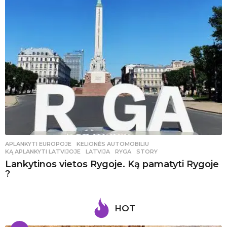
APLANKYTI EUROPOJE
,
KELIONĖS AUTOMOBILIU
KĄ APLANKYTI LATVIJOJE
,
LATVIJA
,
RYGA
,
STORY
Lankytinos vietos Rygoje. Ką pamatyti Rygoje
?
HOT