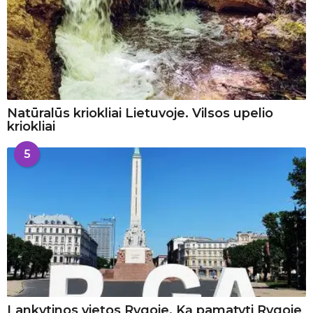
Natūralūs kriokliai Lietuvoje. Vilsos upelio
kriokliai
5
Lankytinos vietos Rygoje. Ką pamatyti Rygoje