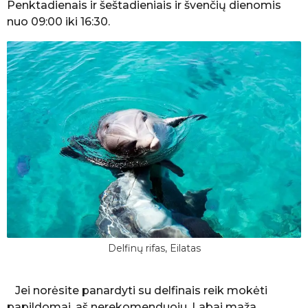
Penktadienais ir šeštadieniais ir švenčių dienomis
nuo 09:00 iki 16:30.
Delfinų rifas, Eilatas
Jei norėsite panardyti su delfinais reik mokėti
papildomai, aš nerekomenduoju. Labai maža