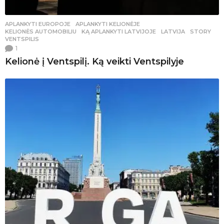
APLANKYTI EUROPOJE
,
APLANKYTI KELIONĖJE
,
KELIONĖS AUTOMOBILIU
KĄ APLANKYTI LATVIJOJE
,
LATVIJA
,
STORY
,
VENTSPILIS
1
Kelionė į Ventspilį. Ką veikti Ventspilyje