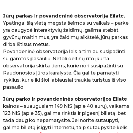
Jūrų parkas ir povandeninė observatorija Eilate.
Ypatingai šią vietą mėgsta šeimos su vaikais – parke
yra daugybė interaktyvių žaidimų, galima stebėti
gyvūnų maitinimus, yra žaidimų aikštelė, jūrų parkas
dirba ištisus metus.
Povandeninė observatorija leis artimiau susipažinti
su gamtos pasauliu. Netoli delfinų rifo įkurta
observatorija skirta tiems, kurie nori susipažinti su
Raudonosios jūros karalyste. Čia galite pamatyti
ryklius, kurie iki šiol labiausiai traukia turistus iš viso
pasaulio.
Jūrų parko ir povandeninės observatorijos Eilate
k
ainos – suaugusiam 149 NIS (apie 40 eurų), vaikams
123 NIS (apie 35), galima rinktis ir pigesnį bilietą, bet
tada daug ko nepamatysite. Jei norite sutaupyti,
galima bilietą įsigyti internetu, taip sutaupysite kelis