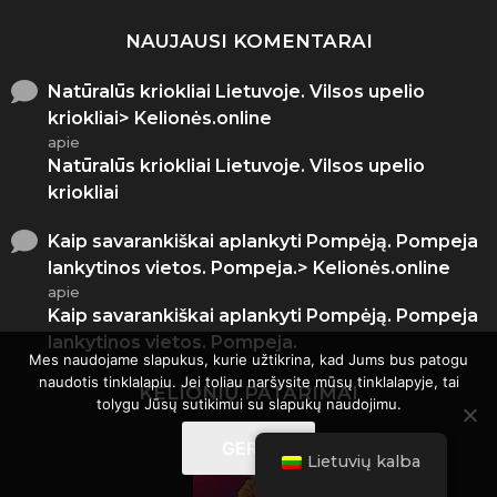
NAUJAUSI KOMENTARAI
Natūralūs kriokliai Lietuvoje. Vilsos upelio
kriokliai> Kelionės.online
apie
Natūralūs kriokliai Lietuvoje. Vilsos upelio
kriokliai
Kaip savarankiškai aplankyti Pompėją. Pompeja
lankytinos vietos. Pompeja.> Kelionės.online
apie
Kaip savarankiškai aplankyti Pompėją. Pompeja
lankytinos vietos. Pompeja.
Mes naudojame slapukus, kurie užtikrina, kad Jums bus patogu
naudotis tinklalapiu. Jei toliau naršysite mūsų tinklalapyje, tai
KELIONIŲ PATARIMAI
tolygu Jūsų sutikimui su slapukų naudojimu.
GERAI
Lietuvių kalba