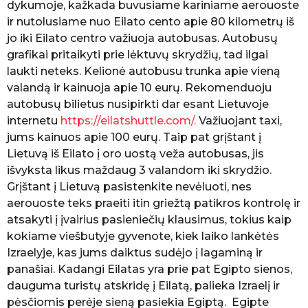
b
dykumoje, kažkada buvusiame kariniame aerouoste
ė
ir nutolusiame nuo Eilato cento apie 80 kilometrų iš
K
jo iki Eilato centro važiuoja autobusas. Autobusų
e
l
grafikai pritaikyti prie lėktuvų skrydžių, tad ilgai
i
laukti neteks. Kelionė autobusu trunka apie vieną
a
valandą ir kainuoja apie 10 eurų. Rekomenduoju
u
autobusų bilietus nusipirkti dar esant Lietuvoje
t
o
internetu
https://eilatshuttle.com/.
Važiuojant taxi,
j
jums kainuos apie 100 eurų. Taip pat grįštant į
a
Lietuvą iš Eilato į oro uostą veža autobusas, jis
išvyksta likus maždaug 3 valandom iki skrydžio.
Grįštant į Lietuvą pasistenkite nevėluoti, nes
aerouoste teks praeiti itin griežtą patikros kontrolę ir
atsakyti į įvairius pasieniečių klausimus, tokius kaip
kokiame viešbutyje gyvenote, kiek laiko lankėtės
Izraelyje, kas jums daiktus sudėjo į lagaminą ir
panašiai. Kadangi Eilatas yra prie pat Egipto sienos,
dauguma turistų atskridę į Eilatą, palieka Izraelį ir
pėsčiomis perėje sieną pasiekia Egiptą. Egipte