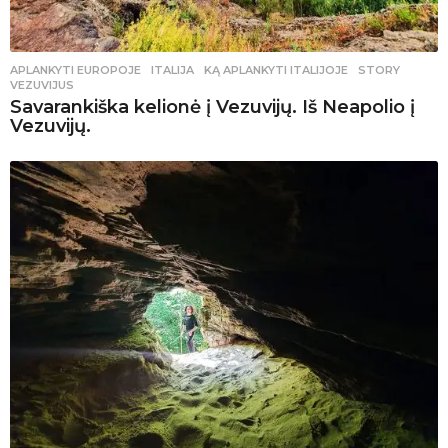
APLANKYTI EUROPOJE
ITALIJA
,
KĄ APLANKYTI ITALIJOJE
,
STORY
,
VEZUVIJUS
Savarankiška kelionė į Vezuvijų. Iš Neapolio į
Vezuvijų.