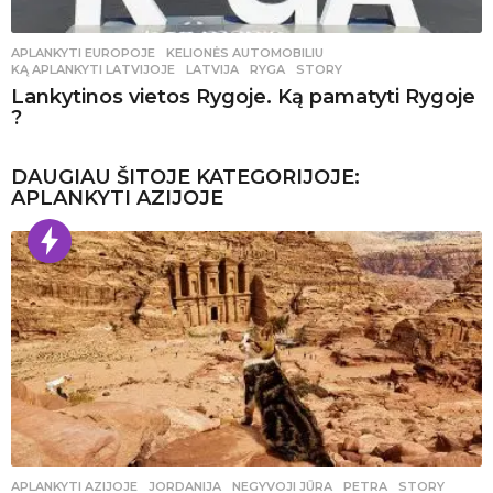
APLANKYTI EUROPOJE
,
KELIONĖS AUTOMOBILIU
KĄ APLANKYTI LATVIJOJE
,
LATVIJA
,
RYGA
,
STORY
Lankytinos vietos Rygoje. Ką pamatyti Rygoje
?
DAUGIAU ŠITOJE KATEGORIJOJE:
APLANKYTI AZIJOJE
APLANKYTI AZIJOJE
JORDANIJA
,
NEGYVOJI JŪRA
,
PETRA
,
STORY