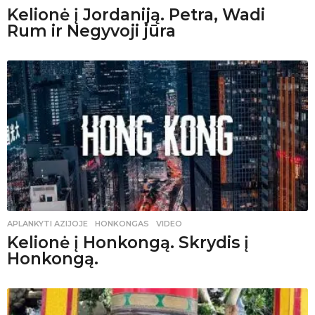
Kelionė į Jordaniją. Petra, Wadi
Rum ir Negyvoji jūra
APLANKYTI AZIJOJE
HONKONGAS
,
VIDEO
Kelionė į Honkongą. Skrydis į
Honkongą.