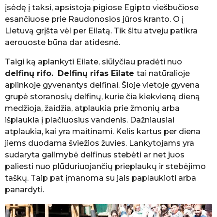
įsėdę į taksi, apsistoja pigiose Egipto viešbučiose
esančiuose prie Raudonosios jūros kranto. O į
Lietuvą grįšta vėl per Eilatą. Tik šitu atveju patikra
aerouoste būna dar atidesnė.
Taigi ką aplankyti Eilate, siūlyčiau pradėti nuo
delfinų rifo.
Delfinų rifas Eilate
tai natūralioje
aplinkoje gyvenantys delfinai. Šioje vietoje gyvena
grupė storanosių delfinų, kurie čia kiekvieną dieną
medžioja, žaidžia, atplaukia prie žmonių arba
išplaukia į plačiuosius vandenis. Dažniausiai
atplaukia, kai yra maitinami. Kelis kartus per diena
jiems duodama šviežios žuvies. Lankytojams yra
sudaryta galimybė delfinus stebėti ar net juos
paliesti nuo plūduriuojančių prieplaukų ir stebėjimo
taškų. Taip pat įmanoma su jais paplaukioti arba
panardyti.