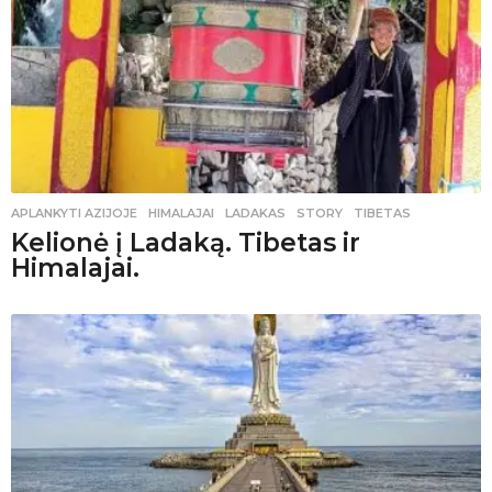
APLANKYTI AZIJOJE
HIMALAJAI
,
LADAKAS
,
STORY
,
TIBETAS
Kelionė į Ladaką. Tibetas ir
Himalajai.