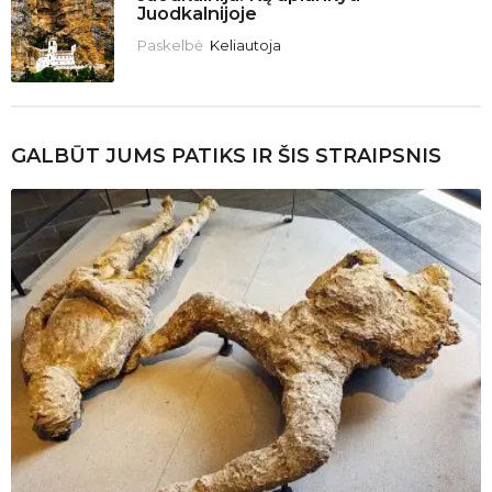
Juodkalnijoje
Paskelbė
Keliautoja
GALBŪT JUMS PATIKS IR ŠIS STRAIPSNIS