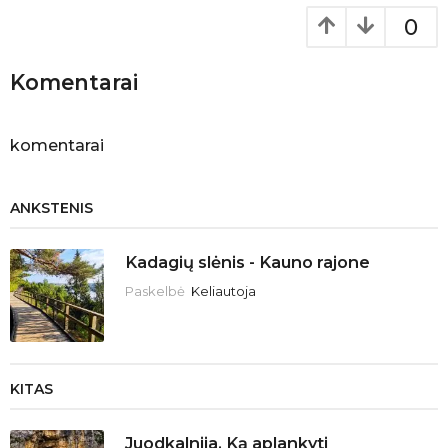
t
0
i
o
Komentarai
n
komentarai
ANKSTENIS
Kadagių slėnis - Kauno rajone
Paskelbė
Keliautoja
KITAS
Juodkalnija. Ką aplankyti