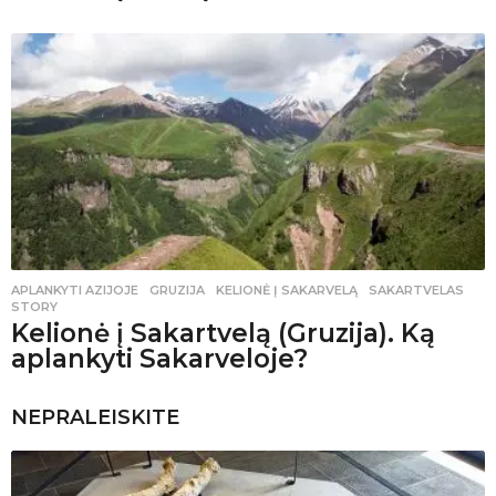
APLANKYTI AZIJOJE
GRUZIJA
,
KELIONĖ Į SAKARVELĄ
,
SAKARTVELAS
,
STORY
Kelionė į Sakartvelą (Gruzija). Ką
aplankyti Sakarveloje?
NEPRALEISKITE