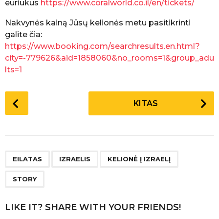
euriukus
https://www.coralworld.co.il/en/tickets/
Nakvynės kainą Jūsų kelionės metu pasitikrinti
galite čia:
https://www.booking.com/searchresults.en.html?
city=-779626&aid=1858060&no_rooms=1&group_adu
lts=1
P
KITAS
o
s
t
P
,
,
,
a
EILATAS
IZRAELIS
KELIONĖ Į IZRAELĮ
g
STORY
i
n
LIKE IT? SHARE WITH YOUR FRIENDS!
a