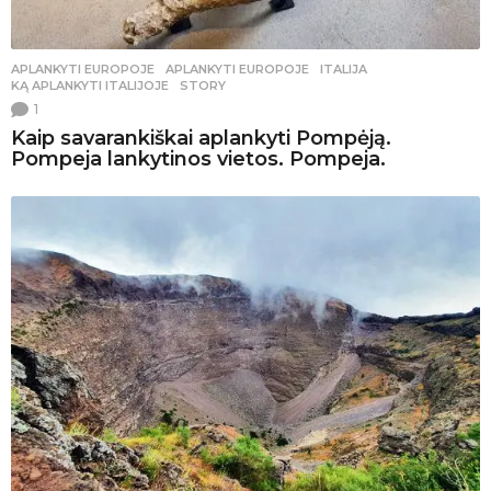
APLANKYTI EUROPOJE
APLANKYTI EUROPOJE
,
ITALIJA
,
KĄ APLANKYTI ITALIJOJE
,
STORY
1
Kaip savarankiškai aplankyti Pompėją.
Pompeja lankytinos vietos. Pompeja.