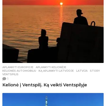
APLANKYTI EUROPOJE
,
APLANKYTI KELIONĖJE
,
KELIONĖS AUTOMOBILIU
KĄ APLANKYTI LATVIJOJE
,
LATVIJA
,
STORY
,
VENTSPILIS
1
Kelionė į Ventspilį. Ką veikti Ventspilyje