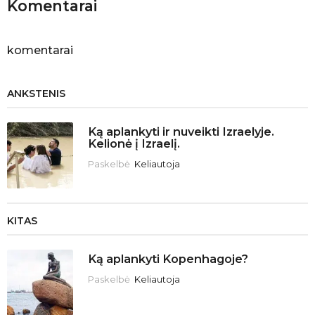
Komentarai
n
komentarai
ANKSTENIS
Ką aplankyti ir nuveikti Izraelyje.
Kelionė į Izraelį.
Paskelbė
Keliautoja
KITAS
Ką aplankyti Kopenhagoje?
Paskelbė
Keliautoja