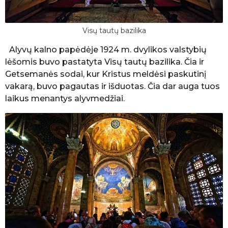
Visų tautų bazilika
Alyvų kalno papėdėje 1924 m. dvylikos valstybių
lėšomis buvo pastatyta Visų tautų bazilika. Čia ir
Getsemanės sodai, kur Kristus meldėsi paskutinį
vakarą, buvo pagautas ir išduotas. Čia dar auga tuos
laikus menantys alyvmedžiai.