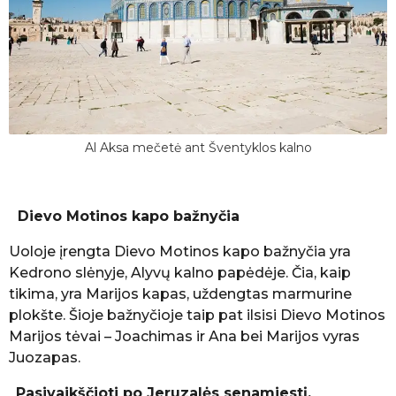
Al Aksa mečetė ant Šventyklos kalno
Dievo Motinos kapo bažnyčia
Uoloje įrengta Dievo Motinos kapo bažnyčia yra
Kedrono slėnyje, Alyvų kalno papėdėje. Čia, kaip
tikima, yra Marijos kapas, uždengtas marmurine
plokšte. Šioje bažnyčioje taip pat ilsisi Dievo Motinos
Marijos tėvai – Joachimas ir Ana bei Marijos vyras
Juozapas.
Pasivaikščioti po Jeruzalės senamiestį.