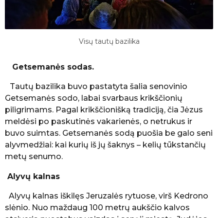
Visų tautų bazilika
Getsemanės sodas.
Tautų bazilika buvo pastatyta šalia senovinio
Getsemanės sodo, labai svarbaus krikščionių
piligrimams. Pagal krikščionišką tradiciją, čia Jėzus
meldėsi po paskutinės vakarienės, o netrukus ir
buvo suimtas. Getsemanės sodą puošia be galo seni
alyvmedžiai: kai kurių iš jų šaknys – kelių tūkstančių
metų senumo.
Alyvų kalnas
Alyvų kalnas iškilęs Jeruzalės rytuose, virš Kedrono
slėnio. Nuo maždaug 100 metrų aukščio kalvos