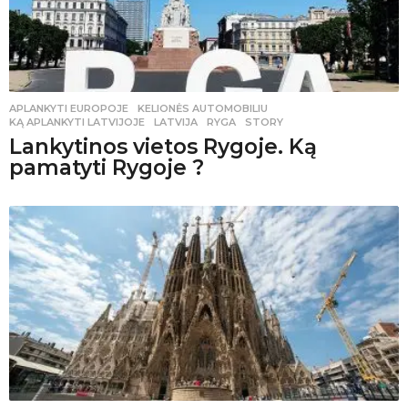
APLANKYTI EUROPOJE
,
KELIONĖS AUTOMOBILIU
KĄ APLANKYTI LATVIJOJE
,
LATVIJA
,
RYGA
,
STORY
Lankytinos vietos Rygoje. Ką
pamatyti Rygoje ?