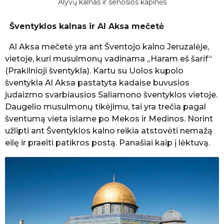
Alyvų kalnas ir senosios kapinės
Šventyklos kalnas ir Al Aksa mečetė
Al Aksa mečetė yra ant Šventojo kalno Jeruzalėje,
vietoje, kuri musulmonų vadinama „Haram eš šarif“
(Prakilnioji šventykla). Kartu su Uolos kupolo
šventykla Al Aksa pastatyta kadaise buvusios
judaizmo svarbiausios Saliamono šventyklos vietoje.
Daugelio musulmonų tikėjimu, tai yra trečia pagal
šventumą vieta islame po Mekos ir Medinos. Norint
užlipti ant Šventyklos kalno reikia atstovėti nemažą
eilę ir praeiti patikros postą. Panašiai kaip į lėktuvą.