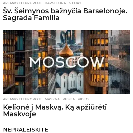
APLANKYTI EUROPOJE
BARSELONA
,
STORY
Šv. Šeimynos bažnyčia Barselonoje.
Sagrada Familia
APLANKYTI EUROPOJE
MASKVA
,
RUSIJA
,
VIDEO
Kelionė į Maskvą. Ką apžiūrėti
Maskvoje
NEPRALEISKITE