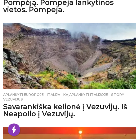
Pompėją. Pompeja lankytinos
vietos. Pompeja.
APLANKYTI EUROPOJE
ITALIJA
,
KĄ APLANKYTI ITALIJOJE
,
STORY
,
VEZUVIJUS
Savarankiška kelionė į Vezuvijų. Iš
Neapolio į Vezuvijų.