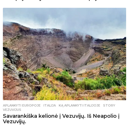
APLANKYTI EUROPOJE
ITALIJA
,
KĄ APLANKYTI ITALIJOJE
,
STORY
,
VEZUVIJUS
Savarankiška kelionė į Vezuvijų. Iš Neapolio į
Vezuvijų.