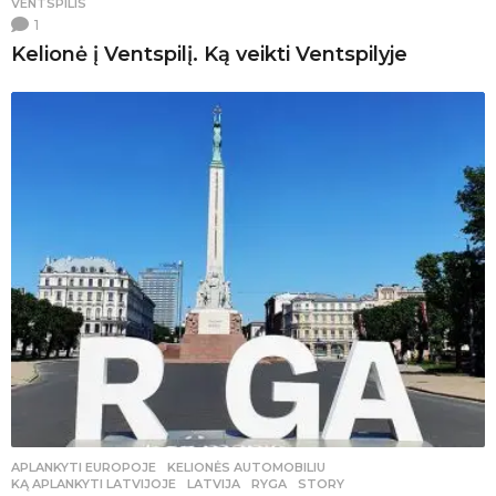
VENTSPILIS
1
Kelionė į Ventspilį. Ką veikti Ventspilyje
APLANKYTI EUROPOJE
,
KELIONĖS AUTOMOBILIU
KĄ APLANKYTI LATVIJOJE
,
LATVIJA
,
RYGA
,
STORY