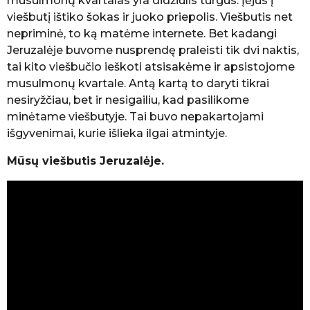
musulmonų kvartalas yra didžiulis turgus. Įėjus į
viešbutį ištiko šokas ir juoko priepolis. Viešbutis net
nepriminė, to ką matėme internete. Bet kadangi
Jeruzalėje buvome nusprendę praleisti tik dvi naktis,
tai kito viešbučio ieškoti atsisakėme ir apsistojome
musulmonų kvartale. Antą kartą to daryti tikrai
nesiryžčiau, bet ir nesigailiu, kad pasilikome
minėtame viešbutyje. Tai buvo nepakartojami
išgyvenimai, kurie išlieka ilgai atmintyje.
Mūsų viešbutis Jeruzalėje.