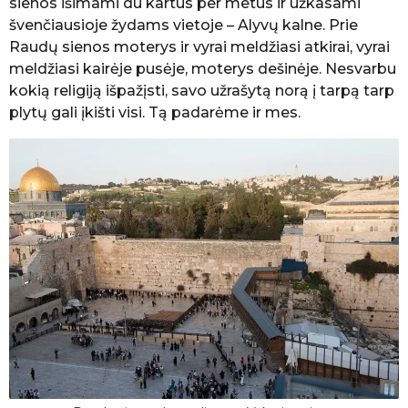
sienos išimami du kartus per metus ir užkasami
švenčiausioje žydams vietoje – Alyvų kalne. Prie
Raudų sienos moterys ir vyrai meldžiasi atkirai, vyrai
meldžiasi kairėje pusėje, moterys dešinėje. Nesvarbu
kokią religiją išpažįsti, savo užrašytą norą į tarpą tarp
plytų gali įkišti visi. Tą padarėme ir mes.