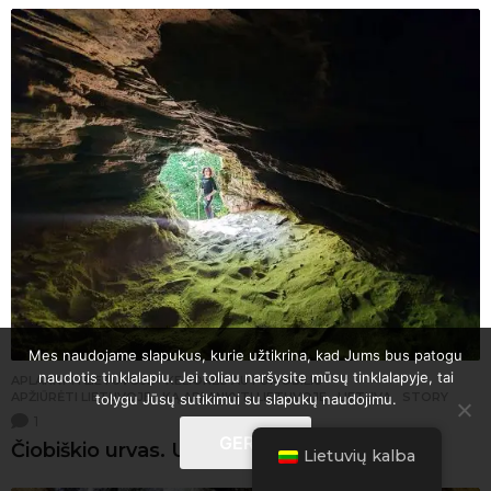
Mes naudojame slapukus, kurie užtikrina, kad Jums bus patogu
naudotis tinklalapiu. Jei toliau naršysite mūsų tinklalapyje, tai
APLANKYTI LIETUVOJE
,
KELIONĖS AUTOMOBILIU
APŽIŪRĖTI LIETUVOJE
,
KĄ APLANKYTI LIETUVOJE
,
LIETUVA
,
STORY
tolygu Jūsų sutikimui su slapukų naudojimu.
1
GERAI
Čiobiškio urvas. Urvas Lietuvoje.
Lietuvių kalba