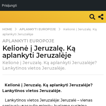
Prisijungti
APLANKYTI EUROPOJE
HOME
Kelionė į Jeruzalę. Ką
aplankyti Jeruzalėje
APLANKYTI EUROPOJE
7
Kelionė į Jeruzalę. Ką
m
.
aplankyti Jeruzalėje
a
Kelionė į Jeruzalę. Ką aplankyti Jeruzalėje?
g
Lankytinos vietos Jeruzalėje.
o
7
P
m
a
Kelionė į Jeruzalę. Ką aplankyti Jeruzalėje?
.
s
Lankytinos vietos Jeruzalėje.
a
k
g
e
Lankytinos vietos Jeruzalėje: Jeruzalė – vienas
l
o
seniausių pasaulio miestų, kuriame susipina