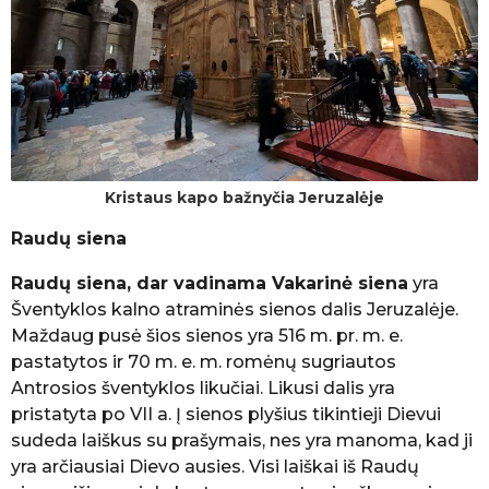
Kristaus kapo bažnyčia Jeruzalėje
Raudų siena
Raudų siena, dar vadinama Vakarinė siena
yra
Šventyklos kalno atraminės sienos dalis Jeruzalėje.
Maždaug pusė šios sienos yra 516 m. pr. m. e.
pastatytos ir 70 m. e. m. romėnų sugriautos
Antrosios šventyklos likučiai. Likusi dalis yra
pristatyta po VII a. Į sienos plyšius tikintieji Dievui
sudeda laiškus su prašymais, nes yra manoma, kad ji
yra arčiausiai Dievo ausies. Visi laiškai iš Raudų