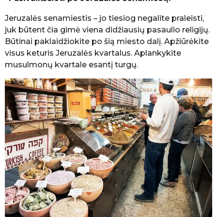
Jeruzalės senamiestis – jo tiesiog negalite praleisti,
juk būtent čia gimė viena didžiausių pasaulio religijų.
Būtinai paklaidžiokite po šią miesto dalį. Apžiūrėkite
visus keturis Jeruzalės kvartalus. Aplankykite
musulmonų kvartale esantį turgų.