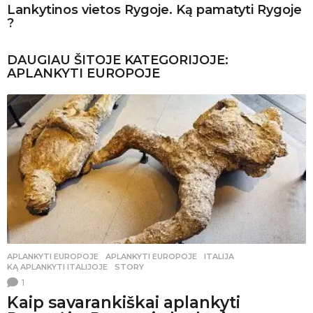
Lankytinos vietos Rygoje. Ką pamatyti Rygoje
?
DAUGIAU ŠITOJE KATEGORIJOJE:
APLANKYTI EUROPOJE
APLANKYTI EUROPOJE
APLANKYTI EUROPOJE
,
ITALIJA
,
KĄ APLANKYTI ITALIJOJE
,
STORY
1
Kaip savarankiškai aplankyti