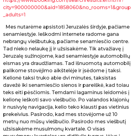
https://www.booking.com/searchresults.en.html?
city=900000000&aid=1858060&no_rooms=1&group
_adults=1
Mes nutarėme apsistoti Jeruzalės širdyje, pačiame
senamiestyje. Ieškodmi internete radome gana
nebrangų viešbutuką, pačiame senamiesčio centre.
Tad nieko nelaukę jį ir užsisakėme. Tik atvažiavę į
Jeruzalę sužinojome, kad senamiestyje automobilių
eismas yra draudžiamas. Tad išnuomotą automobilį
palikome stovėjimo aikštelėje ir įsėdome į taksi.
Kelionė taksi truko abie dvi minutes, taksistas
davežė iki senamiesčio sienos ir pareiškė, kad toiau
teks eiti pėsčiomis. Temdami lagaminus leidomės į
kelionę ieškoti savo viešbučio. Po valandos klajonių
ir nusivylę navigacija, kelio teko klausti pas vietinius
prekeivius. Pasirodo, kad mes stovėjome už 10
metrų nuo mūsų viešbučio. Pasirodo mes viešbutį
užsisakėme musulmonų kvartale. O visas