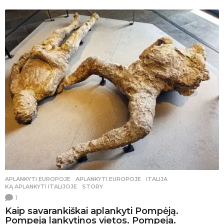
APLANKYTI EUROPOJE
APLANKYTI EUROPOJE
,
ITALIJA
,
KĄ APLANKYTI ITALIJOJE
,
STORY
1
Kaip savarankiškai aplankyti Pompėją.
Pompeja lankytinos vietos. Pompeja.