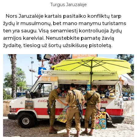
Turgus Jaruzalėje
Nors Jaruzalėje kartais pasitaiko konfliktų tarp
žydų ir musulmonų, bet mano manymu turistams
ten yra saugu. Visą senamiestį kontroliuoja žydų
armijos kareiviai. Nenustebkite pamatę žavią
žydaitę, tiesiog už šortų užsikišusę pistoletą.