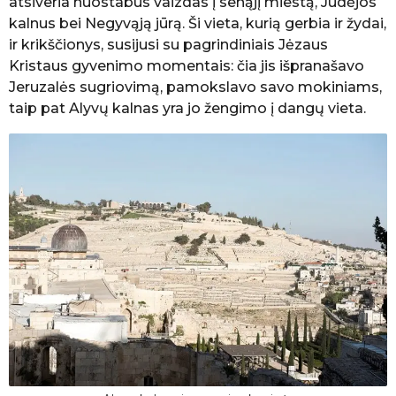
atsiveria nuostabus vaizdas į senąjį miestą, Judėjos
kalnus bei Negyvąją jūrą. Ši vieta, kurią gerbia ir žydai,
ir krikščionys, susijusi su pagrindiniais Jėzaus
Kristaus gyvenimo momentais: čia jis išpranašavo
Jeruzalės sugriovimą, pamokslavo savo mokiniams,
taip pat Alyvų kalnas yra jo žengimo į dangų vieta.