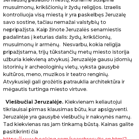
b
ė
musulmonų, krikščionių ir žydų religijos. Izraelis
K
kontroliuoja visą miestą ir yra paskelbęs Jeruzalę
e
savo sostine, tačiau nemažai valstybių to
l
nepripažįsta. Kaip žinote Jeruzalės senamiestis
i
a
padalintas į keturias dalis: žydų, krikščionių,
u
musulmonų ir armėnų. Nesvarbu, kokia religija
t
pripažįstama, trijų tūkstančių metų miesto istorija
o
užburia kiekvieną atvykusį. Jeruzalėje gausu įdomių
j
a
istorinių ir archeologinių vietų, vyksta gausybė
kultūros, meno, muzikos ir teatro renginių.
Atvykusieji gali grožėtis patrauklia architektūra ir
mėgautis turtinga miesto virtuve.
Viešbučiai Jeruzalėje.
Kiekvienam keliautojui
tikriauisai pirmas klausimas būtu, kur apsigyventi.
Jeruzalėje yra gausybė viešbučių ir nakvynės namų.
Tad kiekvienas ras jam tinkamą būstą. Kainas galite
pasitikrinti čia