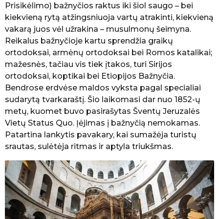
Prisikėlimo) bažnyčios raktus iki šiol saugo – bei
kiekvieną rytą atžingsniuoja vartų atrakinti, kiekvieną
vakarą juos vėl užrakina – musulmonų šeimyna.
Reikalus bažnyčioje kartu sprendžia graikų
ortodoksai, armėnų ortodoksai bei Romos katalikai;
mažesnės, tačiau vis tiek įtakos, turi Sirijos
ortodoksai, koptikai bei Etiopijos Bažnyčia.
Bendrose erdvėse maldos vyksta pagal specialiai
sudarytą tvarkaraštį. Šio laikomasi dar nuo 1852-ų
metų, kuomet buvo pasirašytas Šventų Jeruzalės
Vietų Status Quo. Įėjimas į bažnyčią nemokamas.
Patartina lankytis pavakary, kai sumažėja turistų
srautas, sulėtėja ritmas ir aptyla triukšmas.