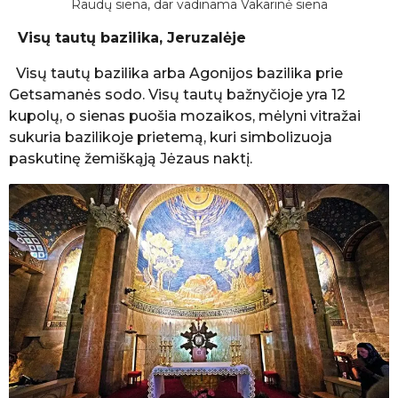
Raudų siena, dar vadinama Vakarinė siena
Visų tautų bazilika, Jeruzalėje
Visų tautų bazilika arba Agonijos bazilika prie
Getsamanės sodo. Visų tautų bažnyčioje yra 12
kupolų, o sienas puošia mozaikos, mėlyni vitražai
sukuria bazilikoje prietemą, kuri simbolizuoja
paskutinę žemiškąją Jėzaus naktį.