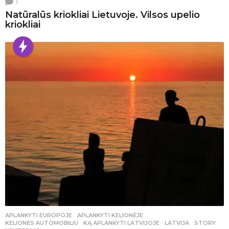
1
Natūralūs kriokliai Lietuvoje. Vilsos upelio
kriokliai
APLANKYTI EUROPOJE
,
APLANKYTI KELIONĖJE
,
KELIONĖS AUTOMOBILIU
KĄ APLANKYTI LATVIJOJE
,
LATVIJA
,
STORY
,