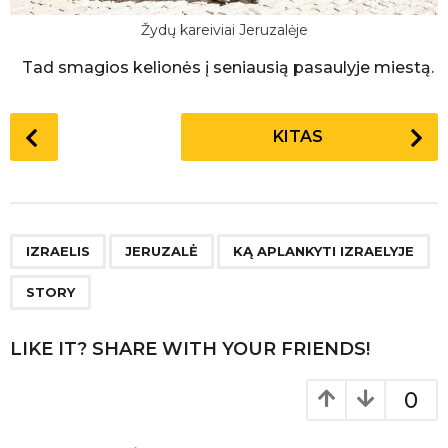
Žydų kareiviai Jeruzalėje
Tad smagios kelionės į seniausią pasaulyje miestą.
P
KITAS
o
s
t
P
,
,
,
a
IZRAELIS
JERUZALĖ
KĄ APLANKYTI IZRAELYJE
g
STORY
i
n
LIKE IT? SHARE WITH YOUR FRIENDS!
a
t
0
i
o