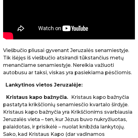
Viešbučio pliusai gyvenant Jeruzalės senamiestyje.
Tik išėjęs iš viešbučio atsirandi tūkstančius metų
menančiame senamiestyje. Nereikia važiuoti
autobusu ar taksi, viskas yra pasiekiama pėsčiomis.
Lankytinos vietos Jeruzalėje:
Kristaus kapo bažnyčia.
Kristaus kapo bažnyčia
pastatyta krikščionių senamiesčio kvartalo širdyje.
Kristaus kapo bažnyčia yra Krikščionims svarbiausia
Jeruzalės vieta – ten, kur Jėzus buvo nukryžiuotas,
palaidotas, ir prisikėlė – nuolat knibžda lankytojų.
Sako, kad Kristaus Kapo (dar vadinamos