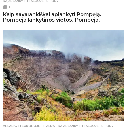
KĄ APLANKYTI ITALIJOJE
,
STORY
1
Kaip savarankiškai aplankyti Pompėją.
Pompeja lankytinos vietos. Pompeja.
APLANKYTI EUROPOJE
ITALIJA
,
KĄ APLANKYTI ITALIJOJE
,
STORY
,