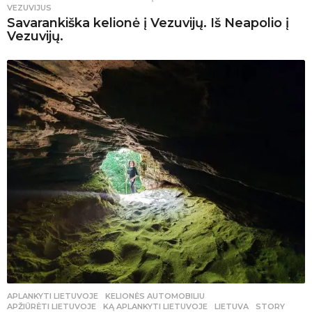
VEZUVIJUS
Savarankiška kelionė į Vezuvijų. Iš Neapolio į
Vezuvijų.
APLANKYTI LIETUVOJE
,
KELIONĖS AUTOMOBILIU
APŽIŪRĖTI LIETUVOJE
,
KĄ APLANKYTI LIETUVOJE
,
LIETUVA
,
STORY