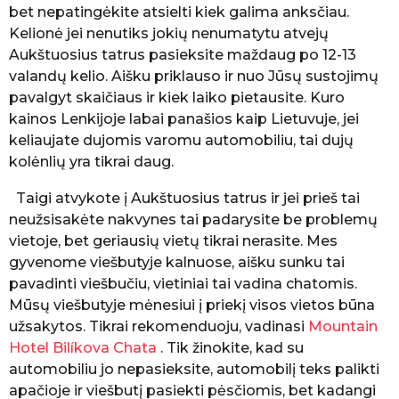
bet nepatingėkite atsielti kiek galima anksčiau.
Kelionė jei nenutiks jokių nenumatytu atvejų
Aukštuosius tatrus pasieksite maždaug po 12-13
valandų kelio. Aišku priklauso ir nuo Jūsų sustojimų
pavalgyt skaičiaus ir kiek laiko pietausite. Kuro
kainos Lenkijoje labai panašios kaip Lietuvuje, jei
keliaujate dujomis varomu automobiliu, tai dujų
kolėnlių yra tikrai daug.
Taigi atvykote į Aukštuosius tatrus ir jei prieš tai
neužsisakėte nakvynes tai padarysite be problemų
vietoje, bet geriausių vietų tikrai nerasite. Mes
gyvenome viešbutyje kalnuose, aišku sunku tai
pavadinti viešbučiu, vietiniai tai vadina chatomis.
Mūsų viešbutyje mėnesiui į priekį visos vietos būna
užsakytos. Tikrai rekomenduoju, vadinasi
Mountain
Hotel Bilíkova Chata
. Tik žinokite, kad su
automobiliu jo nepasieksite, automobilį teks palikti
apačioje ir viešbutį pasiekti pėsčiomis, bet kadangi