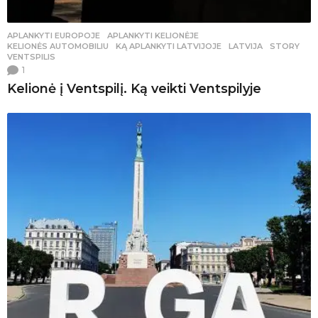
APLANKYTI EUROPOJE
,
APLANKYTI KELIONĖJE
,
KELIONĖS AUTOMOBILIU
KĄ APLANKYTI LATVIJOJE
,
LATVIJA
,
STORY
,
VENTSPILIS
1
Kelionė į Ventspilį. Ką veikti Ventspilyje