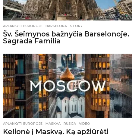
APLANKYTI EUROPOJE
BARSELONA
,
STORY
Šv. Šeimynos bažnyčia Barselonoje.
Sagrada Familia
APLANKYTI EUROPOJE
MASKVA
,
RUSIJA
,
VIDEO
Kelionė į Maskvą. Ką apžiūrėti