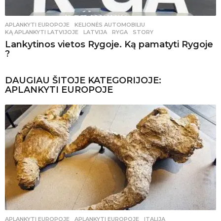
APLANKYTI EUROPOJE
,
KELIONĖS AUTOMOBILIU
KĄ APLANKYTI LATVIJOJE
,
LATVIJA
,
RYGA
,
STORY
Lankytinos vietos Rygoje. Ką pamatyti Rygoje
?
DAUGIAU ŠITOJE KATEGORIJOJE:
APLANKYTI EUROPOJE
APLANKYTI EUROPOJE
APLANKYTI EUROPOJE
,
ITALIJA
,