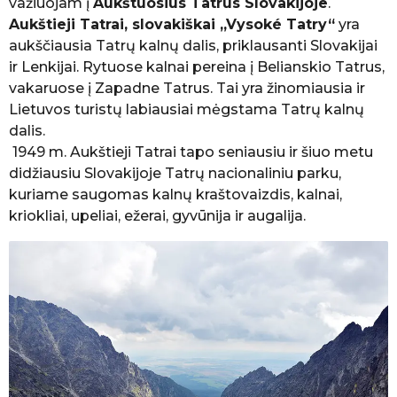
važiuojam į
Aukštuosius Tatrus Slovakijoje
.
k
Aukštieji Tatrai, slovakiškai „Vysoké Tatry“
yra
e
aukščiausia Tatrų kalnų dalis, priklausanti Slovakijai
l
b
ir Lenkijai. Rytuose kalnai pereina į Belianskio Tatrus,
ė
vakaruose į Zapadne Tatrus. Tai yra žinomiausia ir
K
Lietuvos turistų labiausiai mėgstama Tatrų kalnų
e
l
dalis.
i
1949 m. Aukštieji Tatrai tapo seniausiu ir šiuo metu
a
didžiausiu Slovakijoje Tatrų nacionaliniu parku,
u
kuriame saugomas kalnų kraštovaizdis, kalnai,
t
o
kriokliai, upeliai, ežerai, gyvūnija ir augalija.
j
a