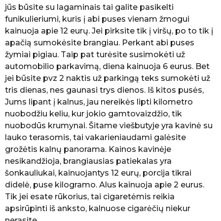
jūs būsite su lagaminais tai galite pasikelti
funikulieriumi, kuris į abi puses vienam žmogui
kainuoja apie 12 eurų. Jei pirksite tik į viršų, po to tik į
apačią sumokėsite brangiau. Perkant abi puses
žymiai pigiau. Taip pat turėsite susimokėti už
automobilio parkavimą, diena kainuoja 6 eurus. Bet
jei būsite pvz 2 naktis už parkingą teks sumokėti už
tris dienas, nes gaunasi trys dienos. Iš kitos pusės,
Jums lipant į kalnus, jau nereikės lipti kilometro
nuobodžiu keliu, kur jokio gamtovaizdžio, tik
nuobodūs krumynai. Šitame viešbutyje yra kavinė su
lauko terasomis, tai vakarieniaudami galėsite
grožėtis kalnų panorama. Kainos kavinėje
nesikandžioja, brangiausias patiekalas yra
šonkauliukai, kainuojantys 12 eurų, porcija tikrai
didelė, puse kilogramo. Alus kainuoja apie 2 eurus.
Tik jei esate rūkorius, tai cigaretėmis reikia
apsirūpinti iš anksto, kalnuose cigarėčių niekur
nerasite.