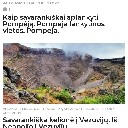
KĄ APLANKYTI ITALIJOJE
,
STORY
1
Kaip savarankiškai aplankyti
Pompėją. Pompeja lankytinos
vietos. Pompeja.
APLANKYTI EUROPOJE
ITALIJA
,
KĄ APLANKYTI ITALIJOJE
,
STORY
,
VEZUVIJUS
Savarankiška kelionė į Vezuvijų. Iš
Neapolio į Vezuvijų.