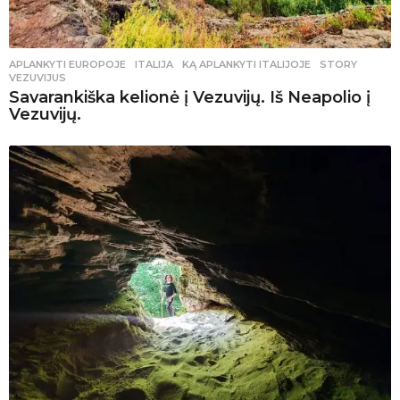
APLANKYTI EUROPOJE
ITALIJA
,
KĄ APLANKYTI ITALIJOJE
,
STORY
,
VEZUVIJUS
Savarankiška kelionė į Vezuvijų. Iš Neapolio į
Vezuvijų.