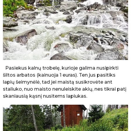
Pasiekus kalnų trobelę, kurioje galima nusipirkti
šiltos arbatos (kainuoja 1 euras). Ten jus pasitiks
lapių šeimynėlė, tad jei maistą susikrovėte ant
staliuko, nuo maisto nenuleiskite akių, nes tikrai patį
skaniausią kąsnį nusitems lapiukas.