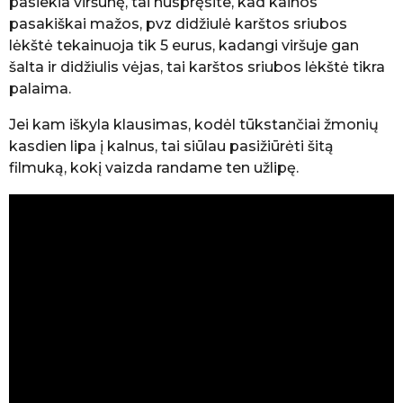
pasiekia viršūnę, tai nuspręsite, kad kainos
pasakiškai mažos, pvz didžiulė karštos sriubos
lėkštė tekainuoja tik 5 eurus, kadangi viršuje gan
šalta ir didžiulis vėjas, tai karštos sriubos lėkštė tikra
palaima.
Jei kam iškyla klausimas, kodėl tūkstančiai žmonių
kasdien lipa į kalnus, tai siūlau pasižiūrėti šitą
filmuką, kokį vaizda randame ten užlipę.