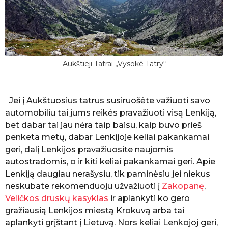
Aukštieji Tatrai „Vysoké Tatry“
Jei į Aukštuosius tatrus susiruošėte važiuoti savo
automobiliu tai jums reikės pravažiuoti visą Lenkiją,
bet dabar tai jau nėra taip baisu, kaip buvo prieš
penketa metų, dabar Lenkijoje keliai pakankamai
geri, dalį Lenkijos pravažiuosite naujomis
autostradomis, o ir kiti keliai pakankamai geri. Apie
Lenkiją daugiau nerašysiu, tik paminėsiu jei niekus
neskubate rekomenduoju užvažiuoti į
Zakopanę
,
Veličkos druskų kasyklas
ir aplankyti ko gero
gražiausią Lenkijos miestą Krokuvą arba tai
aplankyti grįštant į Lietuvą. Nors keliai Lenkojoj geri,