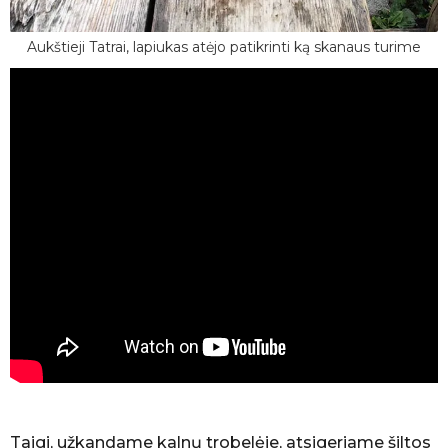
Aukštieji Tatrai, lapiukas atėjo patikrinti ką skanaus turime
Taigi, užkandame kalnų trobelėje, atsigeriame šiltos