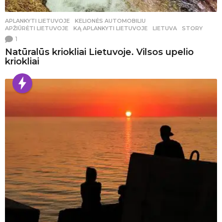
APLANKYTI LIETUVOJE
,
KELIONĖS AUTOMOBILIU
APŽIŪRĖTI LIETUVOJE
,
KĄ APLANKYTI LIETUVOJE
,
LIETUVA
,
STORY
1
Natūralūs kriokliai Lietuvoje. Vilsos upelio
kriokliai