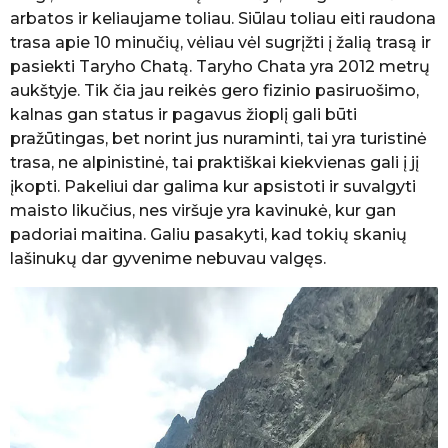
arbatos ir keliaujame toliau. Siūlau toliau eiti raudona
trasa apie 10 minučių, vėliau vėl sugrįžti į žalią trasą ir
pasiekti Taryho Chatą. Taryho Chata yra 2012 metrų
aukštyje. Tik čia jau reikės gero fizinio pasiruošimo,
kalnas gan status ir pagavus žioplį gali būti
pražūtingas, bet norint jus nuraminti, tai yra turistinė
trasa, ne alpinistinė, tai praktiškai kiekvienas gali į jį
įkopti. Pakeliui dar galima kur apsistoti ir suvalgyti
maisto likučius, nes viršuje yra kavinukė, kur gan
padoriai maitina. Galiu pasakyti, kad tokių skanių
lašinukų dar gyvenime nebuvau valgęs.