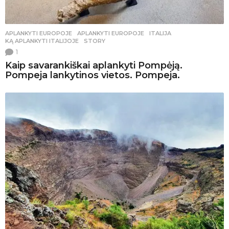
APLANKYTI EUROPOJE
APLANKYTI EUROPOJE
,
ITALIJA
,
KĄ APLANKYTI ITALIJOJE
,
STORY
1
Kaip savarankiškai aplankyti Pompėją.
Pompeja lankytinos vietos. Pompeja.