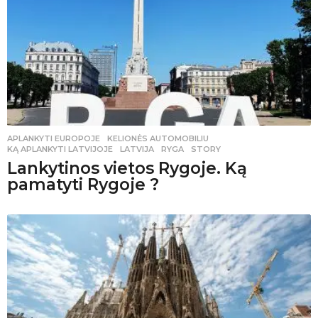
APLANKYTI EUROPOJE
,
KELIONĖS AUTOMOBILIU
KĄ APLANKYTI LATVIJOJE
,
LATVIJA
,
RYGA
,
STORY
Lankytinos vietos Rygoje. Ką
pamatyti Rygoje ?