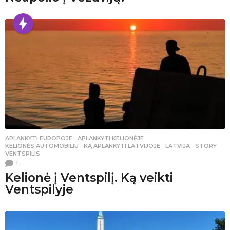
APLANKYTI EUROPOJE
,
APLANKYTI KELIONĖJE
,
KELIONĖS AUTOMOBILIU
KĄ APLANKYTI LATVIJOJE
,
LATVIJA
,
STORY
,
VENTSPILIS
1
Kelionė į Ventspilį. Ką veikti
Ventspilyje