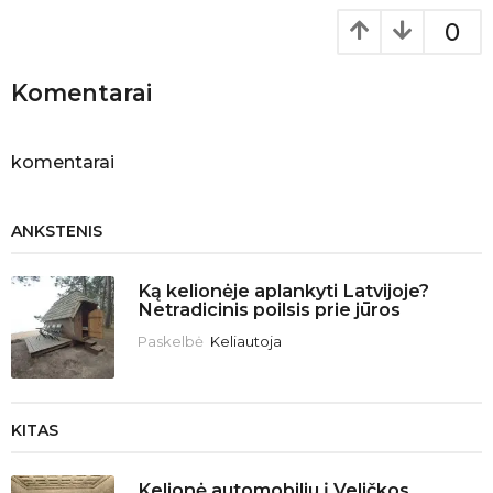
t
0
i
o
Komentarai
n
komentarai
ANKSTENIS
Ką kelionėje aplankyti Latvijoje?
Netradicinis poilsis prie jūros
Paskelbė
Keliautoja
KITAS
Kelionė automobiliu į Veličkos