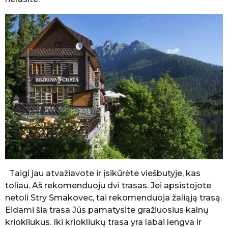
Taigi jau atvažiavote ir įsikūrėte viešbutyje, kas
toliau. Aš rekomenduoju dvi trasas. Jei apsistojote
netoli Stry Smakovec, tai rekomenduoja žaliąją trasą.
Eidami šia trasa Jūs pamatysite gražiuosius kalnų
kriokliukus. Iki kriokliukų trasa yra labai lengva ir