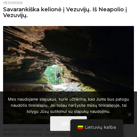
VEZUVIJUS
Savarankiška kelionė į Vezuvijų. Iš Neapolio į
Vezuvijų.
Mes naudojame slapukus, kurie užtikrina, kad Jums bus patogu
naudotis tinklalapiu. Jei toliau naršysite mūsų tinklalapyje, tai
tolygu Jūsų sutikimui su slapukų naudojimu.
GERAI
Lietuvių kalba
APLANKYTI LIETUVOJE
,
KELIONĖS AUTOMOBILIU
APŽIŪRĖTI LIETUVOJE
,
KĄ APLANKYTI LIETUVOJE
,
LIETUVA
,
STORY