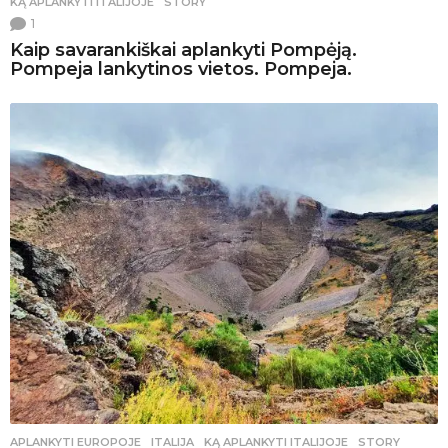
KĄ APLANKYTI ITALIJOJE
,
STORY
1
Kaip savarankiškai aplankyti Pompėją.
Pompeja lankytinos vietos. Pompeja.
APLANKYTI EUROPOJE
ITALIJA
,
KĄ APLANKYTI ITALIJOJE
,
STORY
,