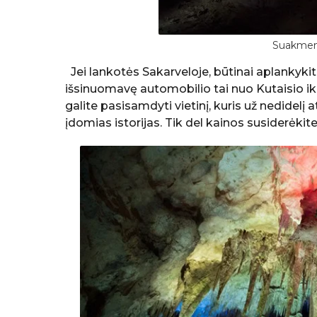
Suakmen
Jei lankotės Sakarveloje, būtinai aplankykit
išsinuomavę automobilio tai nuo Kutaisio i
galite pasisamdyti vietinį, kuris už nedidelį a
įdomias istorijas. Tik del kainos susiderėkite