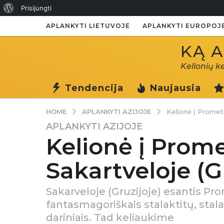
Apie
Prisijungti
WordPress
APLANKYTI LIETUVOJE
APLANKYTI EUROPOJ
KĄ A
Kelionių k
Tendencija
Naujausia
APLANKYTI AZIJOJE
HOME
Kelionė į Prometė
APLANKYTI AZIJOJE
7
Kelionė į Prome
m
.
Sakartveloje (G
a
g
o
Sakarveloje (Gruzijoje) esantis Pr
7
fantasmagoriškais stalaktitų, stal
m
dariniais. Tad keliaukime
.