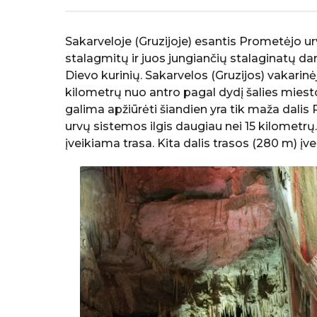
a
P
g
a
Sakarveloje (Gruzijoje) esantis Prometėjo ur
o
s
stalagmitų ir juos jungiančių stalaginatų dari
k
Dievo kurinių. Sakarvelos (Gruzijos) vakarinė
e
kilometrų nuo antro pagal dydį šalies miesto
l
b
galima apžiūrėti šiandien yra tik maža dal
ė
urvų sistemos ilgis daugiau nei 15 kilometr
K
įveikiama trasa. Kita dalis trasos (280 m) į
e
l
i
a
u
t
o
j
a