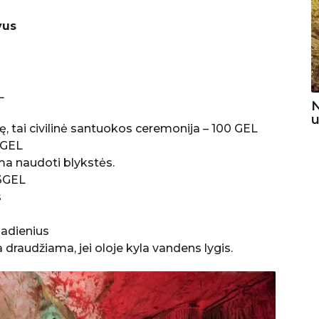
vus
L
N
u
sę, tai civilinė santuokos ceremonija – 100 GEL
 GEL
a naudoti blykstės.
=3GEL
s
madienius
 draudžiama, jei oloje kyla vandens lygis.