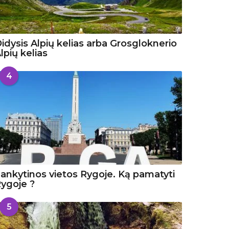
idysis Alpių kelias arba Grosgloknerio
lpių kelias
4
ankytinos vietos Rygoje. Ką pamatyti
ygoje ?
5