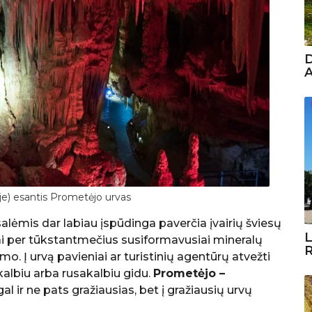
D
A
oje) esantis Prometėjo urvas
ėmis dar labiau įspūdinga paverčia įvairių šviesų
L
liai per tūkstantmečius susiformavusiai mineralų
R
o. Į urvą pavieniai ar turistinių agentūrų atvežti
kalbiu arba rusakalbiu gidu.
Prometėjo –
al ir ne pats gražiausias, bet į gražiausių urvų