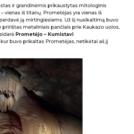
tas ir grandinėmis prikaustytas mitologinis
 vienas iš titanų. Prometėjas yra vienas iš
r perdavė ją mirtingiesiems. Už šį nusikaltimą buvo
pririštas metaliniais pančiais prie Kaukazo uolos,
usidarė
Prometėjo – Kumistavi
ur buvo prikaltas Prometėjas, netikėtai aš jį