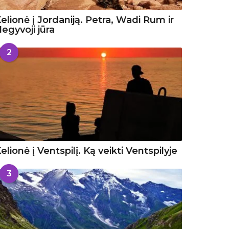
elionė į Jordaniją. Petra, Wadi Rum ir
egyvoji jūra
2
elionė į Ventspilį. Ką veikti Ventspilyje
3