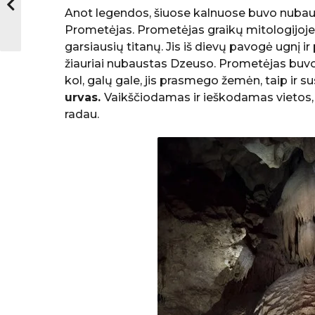
Anot legendos, šiuose kalnuose buvo nubaus
Prometėjas. Prometėjas graikų mitologijoje –
garsiausių titanų. Jis iš dievų pavogė ugnį i
žiauriai nubaustas Dzeuso. Prometėjas buvo 
kol, galų gale, jis prasmego žemėn, taip ir s
urvas.
Vaikščiodamas ir ieškodamas vietos, k
radau.