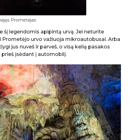
ėjęs Prometėjas
e šį legendomis apipintą urvą. Jei neturite
ki Prometėjo urvo važiuoja mikroautobusai. Arba
tlygi jus nuveš ir parveš, o visą kelią pasakos
 prieš įsėdant į automobilį.