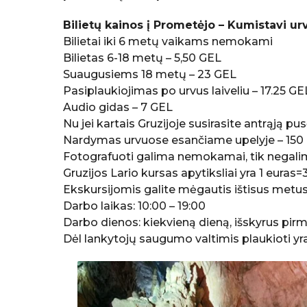
Bilietų kainos į Prometėjo – Kumistavi ur
Bilietai iki 6 metų vaikams nemokami
Bilietas 6-18 metų – 5,50 GEL
Suaugusiems 18 metų – 23 GEL
Pasiplaukiojimas po urvus laiveliu – 17.25 GE
Audio gidas – 7 GEL
Nu jei kartais Gruzijoje susirasite antrąją pu
Nardymas urvuose esančiame upelyje – 150
Fotografuoti galima nemokamai, tik negalim
Gruzijos Lario kursas apytiksliai yra 1 euras
Ekskursijomis galite mėgautis ištisus metu
Darbo laikas: 10:00 – 19:00
Darbo dienos: kiekvieną dieną, išskyrus pir
Dėl lankytojų saugumo valtimis plaukioti yra