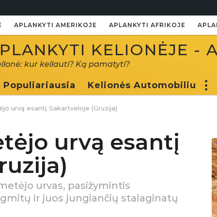
E
APLANKYTI AMERIKOJE
APLANKYTI AFRIKOJE
APLA
PLANKYTI KELIONĖJE - 
elionė: kur keliauti? Ką pamatyti?
Populiariausia
Kelionės Automobiliu
jo urvą esantį Sakartveloje (Gruzija)
tėjo urvą esantį
ruzija)
ometėjo urvas, pasižymintis
agmitų ir juos jungiančių stalaginatų