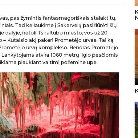
K
N
vas, pasižymintis fantasmagoriškais stalaktitų,
niais. Tad keliaukime į Sakarvelą pasižiūrėti šių
je dalyje, netoli Tshaltubo miesto, vos už 20
 – Kutaisio akį pakeri Prometėjo urvas. Tai ką
is Prometėjo urvų komplekso. Bendras Prometėjo
ų. Lankytojams atvira 1060 metrų ilgio pėsčiomis
veikiama plaukiant valtimi požemine upe.
K