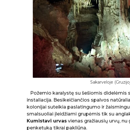
Sakarveloje (Gruzij
Požemio karalystę su šešiomis didelėmis sal
instaliacija. Besikeičiančios spalvos natūra
kolonijai suteikia paslatingumo ir žaismingum
smalsuoliai įleidžiami grupėmis tik su angla
Kumistavi urvas
vienas gražiausių urvų, nu g
penketuką tikrai pakliūna.