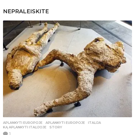
NEPRALEISKITE
APLANKYTI EUROPOJE
APLANKYTI EUROPOJE
,
ITALIJA
,
KĄ APLANKYTI ITALIJOJE
,
STORY
1