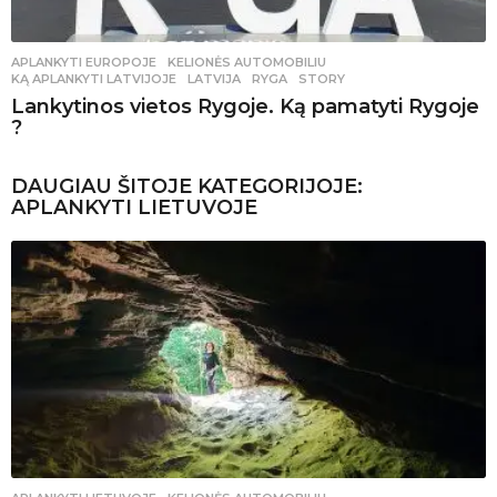
APLANKYTI EUROPOJE
,
KELIONĖS AUTOMOBILIU
KĄ APLANKYTI LATVIJOJE
,
LATVIJA
,
RYGA
,
STORY
Lankytinos vietos Rygoje. Ką pamatyti Rygoje
?
DAUGIAU ŠITOJE KATEGORIJOJE:
APLANKYTI LIETUVOJE