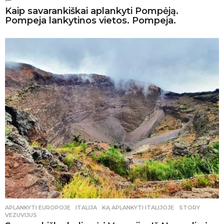
Kaip savarankiškai aplankyti Pompėją.
Pompeja lankytinos vietos. Pompeja.
APLANKYTI EUROPOJE
ITALIJA
,
KĄ APLANKYTI ITALIJOJE
,
STORY
,
VEZUVIJUS