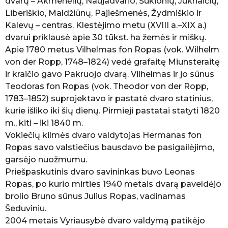
dvarų – Akmenėlių, Naujadvario, Šukionių, Juknaičių,
Liberiškio, Maldžiūnų, Pajiešmenės, Žydmiškio ir
Kalevų – centras. Klestėjimo metu (XVIII a.–XIX a.)
dvarui priklausė apie 30 tūkst. ha žemės ir miškų.
Apie 1780 metus Vilhelmas fon Ropas (vok. Wilhelm
von der Ropp, 1748–1824) vedė grafaitę Miunsteraitę
ir kraičio gavo Pakruojo dvarą. Vilhelmas ir jo sūnus
Teodoras fon Ropas (vok. Theodor von der Ropp,
1783–1852) suprojektavo ir pastatė dvaro statinius,
kurie išliko iki šių dienų. Pirmieji pastatai statyti 1820
m., kiti – iki 1840 m.
Vokiečių kilmės dvaro valdytojas Hermanas fon
Ropas savo valstiečius bausdavo be pasigailėjimo,
garsėjo nuožmumu.
Priešpaskutinis dvaro savininkas buvo Leonas
Ropas, po kurio mirties 1940 metais dvarą paveldėjo
brolio Bruno sūnus Julius Ropas, vadinamas
Šeduviniu.
2004 metais Vyriausybė dvaro valdymą patikėjo