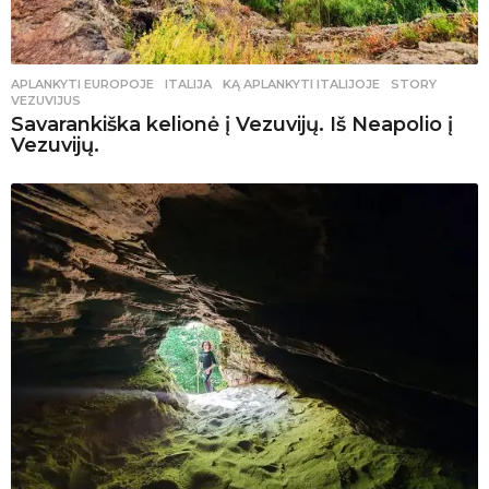
APLANKYTI EUROPOJE
ITALIJA
,
KĄ APLANKYTI ITALIJOJE
,
STORY
,
VEZUVIJUS
Savarankiška kelionė į Vezuvijų. Iš Neapolio į
Vezuvijų.