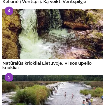
Kelionė į Ventspilį. Ką veikti Ventspilyje
4
Natūralūs kriokliai Lietuvoje. Vilsos upelio
kriokliai
5