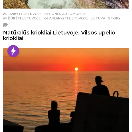
APLANKYTI LIETUVOJE
,
KELIONĖS AUTOMOBILIU
APŽIŪRĖTI LIETUVOJE
,
KĄ APLANKYTI LIETUVOJE
,
LIETUVA
,
STORY
1
Natūralūs kriokliai Lietuvoje. Vilsos upelio
kriokliai