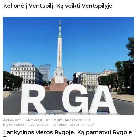
Kelionė į Ventspilį. Ką veikti Ventspilyje
APLANKYTI EUROPOJE
,
KELIONĖS AUTOMOBILIU
KĄ APLANKYTI LATVIJOJE
,
LATVIJA
,
RYGA
,
STORY
Lankytinos vietos Rygoje. Ką pamatyti Rygoje