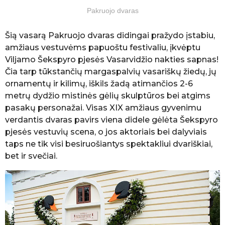
Pakruojo dvaras
Šią vasarą Pakruojo dvaras didingai pražydo įstabiu,
amžiaus vestuvėms papuoštu festivaliu, įkvėptu
Viljamo Šekspyro pjesės Vasarvidžio nakties sapnas!
Čia tarp tūkstančių margaspalvių vasariškų žiedų, jų
ornamentų ir kilimų, iškils žadą atimančios 2-6
metrų dydžio mistinės gėlių skulptūros bei atgims
pasakų personažai. Visas XIX amžiaus gyvenimu
verdantis dvaras pavirs viena didele gėlėta Šekspyro
pjesės vestuvių scena, o jos aktoriais bei dalyviais
taps ne tik visi besiruošiantys spektakliui dvariškiai,
bet ir svečiai.