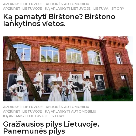
APLANKYTI LIETUVOJE
,
KELIONĖS AUTOMOBILIU
APŽIŪRĖTI LIETUVOJE
,
KĄ APLANKYTI LIETUVOJE
,
LIETUVA
,
STORY
Ką pamatyti Birštone? Birštono
lankytinos vietos.
APLANKYTI LIETUVOJE
,
KELIONĖS AUTOMOBILIU
APŽIŪRĖTI LIETUVOJE
,
KĄ APLANKYTI AUTOMOBILIU
,
KĄ APLANKYTI LIETUVOJE
,
STORY
Gražiausios pilys Lietuvoje.
Panemunės pilys