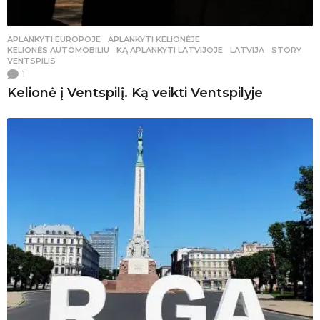
APLANKYTI EUROPOJE
,
APLANKYTI KELIONĖJE
,
KELIONĖS AUTOMOBILIU
KĄ APLANKYTI LATVIJOJE
,
LATVIJA
,
STORY
,
VENTSPILIS
1
Kelionė į Ventspilį. Ką veikti Ventspilyje