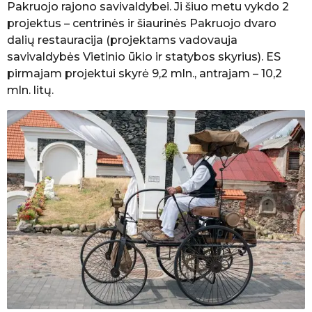
Pakruojo rajono savivaldybei. Ji šiuo metu vykdo 2
projektus – centrinės ir šiaurinės Pakruojo dvaro
dalių restauracija (projektams vadovauja
savivaldybės Vietinio ūkio ir statybos skyrius). ES
pirmajam projektui skyrė 9,2 mln., antrajam – 10,2
mln. litų.