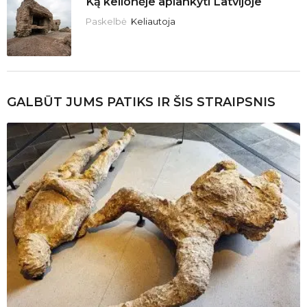
Ką kelionėje aplankyti Latvijoje
Paskelbė
Keliautoja
GALBŪT JUMS PATIKS IR ŠIS STRAIPSNIS