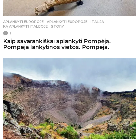
APLANKYTI EUROPOJE
APLANKYTI EUROPOJE
,
ITALIJA
,
KĄ APLANKYTI ITALIJOJE
,
STORY
1
Kaip savarankiškai aplankyti Pompėją.
Pompeja lankytinos vietos. Pompeja.