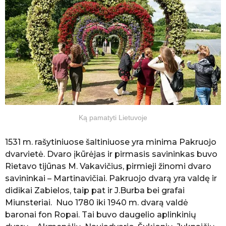
l
b
ė
K
e
l
i
a
u
t
o
j
Ką pamatyti Lietuvoje
a
1531 m. rašytiniuose šaltiniuose yra minima Pakruojo
dvarvietė. Dvaro įkūrėjas ir pirmasis savininkas buvo
Rietavo tijūnas M. Vakavičius, pirmieji žinomi dvaro
savininkai – Martinavičiai. Pakruojo dvarą yra valdę ir
didikai Zabielos, taip pat ir J.Burba bei grafai
Miunsteriai. Nuo 1780 iki 1940 m. dvarą valdė
baronai fon Ropai. Tai buvo daugelio aplinkinių