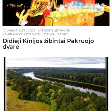
APLANKYTI LIETUVOJE
APŽIŪRĖTI LIETUVOJE
,
KĄ APLANKYTI LIETUVOJE
,
LIETUVA
,
STORY
Didieji Kinijos žibintai Pakruojo
dvare