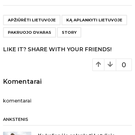
t
P
,
,
,
a
APŽIŪRĖTI LIETUVOJE
KĄ APLANKYTI LIETUVOJE
g
PAKRUOJO DVARAS
STORY
i
n
LIKE IT? SHARE WITH YOUR FRIENDS!
a
t
0
i
o
Komentarai
n
komentarai
ANKSTENIS