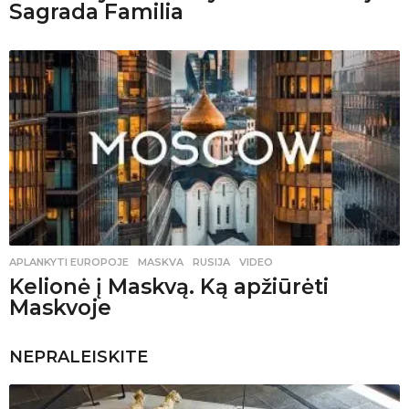
Sagrada Familia
APLANKYTI EUROPOJE
MASKVA
,
RUSIJA
,
VIDEO
Kelionė į Maskvą. Ką apžiūrėti
Maskvoje
NEPRALEISKITE