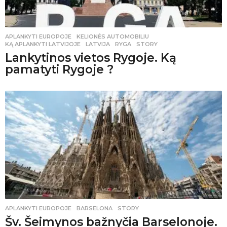
APLANKYTI EUROPOJE
,
KELIONĖS AUTOMOBILIU
KĄ APLANKYTI LATVIJOJE
,
LATVIJA
,
RYGA
,
STORY
Lankytinos vietos Rygoje. Ką
pamatyti Rygoje ?
APLANKYTI EUROPOJE
BARSELONA
,
STORY
Šv. Šeimynos bažnyčia Barselonoje.