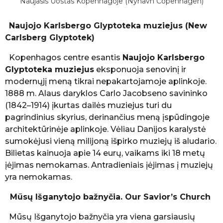
Naujasis Uostas Kopenhagoje (Nyhavn Copenhagen)
Naujojo Karlsbergo Glyptoteka muziejus (New
Carlsberg Glyptotek)
Kopenhagos centre esantis
Naujojo Karlsbergo
Glyptoteka muziejus
eksponuoja senovinį ir
modernųjį meną tikrai nepakartojamoje aplinkoje.
1888 m. Alaus daryklos Carlo Jacobseno savininko
(1842–1914) įkurtas dailės muziejus turi du
pagrindinius skyrius, derinančius meną įspūdingoje
architektūrinėje aplinkoje. Vėliau Danijos karalystė
sumokėjusi vieną milijoną išpirko muziejų iš aludario.
Bilietas kainuoja apie 14 eurų, vaikams iki 18 metų
įėjimas nemokamas. Antradieniais įėjimas į muziejų
yra nemokamas.
Mūsų Išganytojo bažnyčia.
Our Savior’s Church
Mūsų Išganytojo bažnyčia yra viena garsiausių