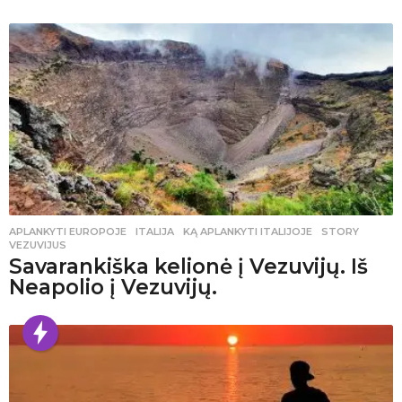
APLANKYTI EUROPOJE
ITALIJA
,
KĄ APLANKYTI ITALIJOJE
,
STORY
,
VEZUVIJUS
Savarankiška kelionė į Vezuvijų. Iš
Neapolio į Vezuvijų.