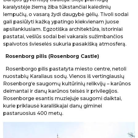
karalystėje žiemą žiba tūkstančiai kalėdinių
lempučių, o vasarą žydi daugybė gėlių. Tivoli sodai
gali pasiūlyti kažką ypatingo kiekvienam juose
apsilankiusiam. Egzotiška architektūra, istoriniai
pastatai, vešlūs sodai bei vakarais sužimbančios
spalvotos švieselės sukuria pasakišką atmosferą.
Rosenborg pilis (Rosenborg Castle)
Rosenborgo pilis pastatyta miesto centre, netoli
nuostabių Karaliaus sodų. Vienos iš vertingiausių
Rosenborg‘e saugomų kultūrinių relikvijų – karūnos
deimantai ir danų karūnos teisės ir privilegijos.
Rosenborge esantis muziejuje saugomi daiktai,
kurie priklausė karališkajai danų giminei
pastaruosius 400 metų.