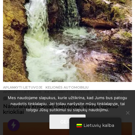
APLANKYTI LIETUVOJE
,
KELIONĖS AUTOMOBILIU
APŽIŪRĖTI LIETUVOJE
,
KĄ APLANKYTI LIETUVOJE
,
LIETUVA
,
STORY
Mes naudojame slapukus, kurie užtikrina, kad Jums bus patogu
1
naudotis tinklalapiu. Jei toliau naršysite mūsų tinklalapyje, tai
Natūralūs kriokliai Lietuvoje. Vilsos upelio
tolygu Jūsų sutikimui su slapukų naudojimu.
kriokliai
GERAI
Lietuvių kalba