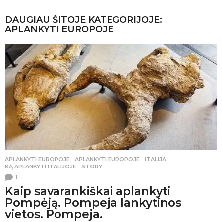
DAUGIAU ŠITOJE KATEGORIJOJE:
APLANKYTI EUROPOJE
APLANKYTI EUROPOJE
APLANKYTI EUROPOJE
,
ITALIJA
,
KĄ APLANKYTI ITALIJOJE
,
STORY
1
Kaip savarankiškai aplankyti
Pompėją. Pompeja lankytinos
vietos. Pompeja.