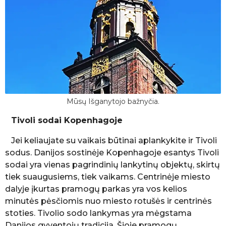
Mūsų Išganytojo bažnyčia.
Tivoli sodai Kopenhagoje
Jei keliaujate su vaikais būtinai aplankykite ir Tivoli
sodus. Danijos sostinėje Kopenhagoje esantys Tivoli
sodai yra vienas pagrindinių lankytinų objektų, skirtų
tiek suaugusiems, tiek vaikams. Centrinėje miesto
dalyje įkurtas pramogų parkas yra vos kelios
minutės pėsčiomis nuo miesto rotušės ir centrinės
stoties. Tivolio sodo lankymas yra mėgstama
Danijos gyventojų tradicija. Šioje pramogų