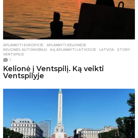
APLANKYTI EUROPOJE
,
APLANKYTI KELIONĖJE
,
KELIONĖS AUTOMOBILIU
KĄ APLANKYTI LATVIJOJE
,
LATVIJA
,
STORY
,
VENTSPILIS
1
Kelionė į Ventspilį. Ką veikti
Ventspilyje