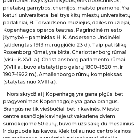
pramonės. Išvystyta laivybos, elektrotechnikos,
K
prietaisų gamybos, chemijos, maisto pramonė. Yra
e
l
keturi universitetai bei trys kitų miestų universitetų
i
padaliniai, B. Torvaldseno muziejus, dailės muziejai,
a
Kopenhagos operos teatras. Pagrindinė miesto
u
įžymybė – paminklas H. K. Anderseno Undinėlei
t
o
(atidengtas 1913 m. rugpjūčio 23 d.). Taip pat išlikę
j
Rosenborg rūmai, yra birža, Charlottenborg rūmai
a
(visi – iš XVII a.), Christiansborg parlamento rūmai
(XVIII a., buvo atstatyti po gaisrų 1800–1820 m. ir
1907–1922 m.), Amalienborgo rūmų kompleksas
(statytas nuo XVIII a.).
Nors skrydžiai į Kopenhagą yra gana pigūs, bet
pragyvenimas Kopenhagoje yra gana brangus.
Brangūs ne tik viešbučiai, bet ir kavinės. Miesto
centre esančioje kavinėje už vakarienę dviem
sumokėjome 50 eurų, buvom užsisakę du mėsainius
ir du puodelius kavos. Kiek toliau nuo centro kainos