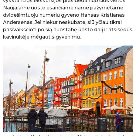
vykstančios ekskursijos prasideda nuo šios vietos.
Naujajame uoste esančiame name pažymėtame
dvidešimtuoju numeriu gyveno Hansas Kristianas
Andersenas. Jei niekur neskubate, siūlyčiau tikrai
pasivaikščioti po šią nuostabę uosto dalį ir atsisėdus
kavinukėje mėgautis gyvenimu.