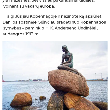
yra mažesnės, bet vistiek pakankamai didelės,
lyginant su vakarų europa.
Taigi Jūs jau Kopenhagoje ir nežinote ką apžiūrėti
Danijos sostinėje. Siūlyčiau pradėti nuo Kopenhagos
įžymybės – paminklo H. K. Anderseno Undinėlei ,
atidengtos 1913 m.