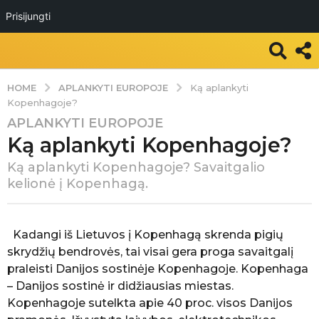
Prisijungti
APLANKYTI EUROPOJE
HOME
Ką aplankyti
Kopenhagoje?
APLANKYTI EUROPOJE
7
Ką aplankyti Kopenhagoje?
m
.
Ką aplankyti Kopenhagoje? Savaitgalio
a
kelionė į Kopenhagą.
g
o
P
7
a
Kadangi iš Lietuvos į Kopenhagą skrenda pigių
m
s
skrydžių bendrovės, tai visai gera proga savaitgalį
k
.
praleisti Danijos sostinėje Kopenhagoje. Kopenhaga
e
a
– Danijos sostinė ir didžiausias miestas.
l
g
b
Kopenhagoje sutelkta apie 40 proc. visos Danijos
o
ė