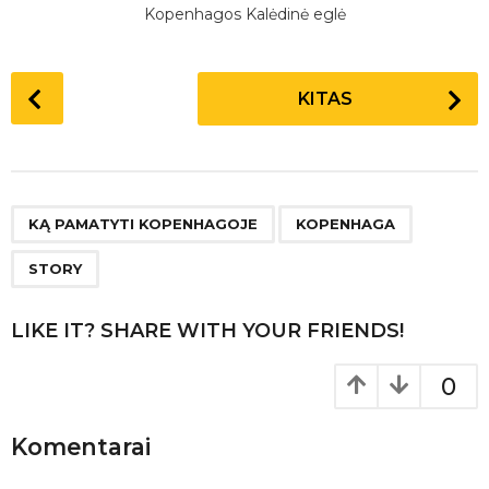
Kopenhagos Kalėdinė eglė
P
KITAS
o
s
t
P
,
,
a
KĄ PAMATYTI KOPENHAGOJE
KOPENHAGA
g
STORY
i
n
LIKE IT? SHARE WITH YOUR FRIENDS!
a
t
0
i
o
Komentarai
n