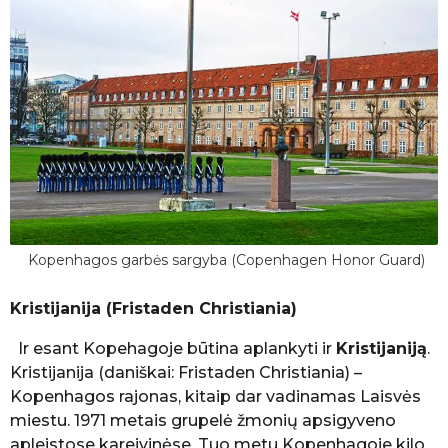
Kopenhagos garbės sargyba (Copenhagen Honor Guard)
Kristijanija (Fristaden Christiania)
Ir esant Kopehagoje būtina aplankyti ir
Kristijaniją
.
Kristijanija (daniškai: Fristaden Christiania) –
Kopenhagos rajonas, kitaip dar vadinamas Laisvės
miestu. 1971 metais grupelė žmonių apsigyveno
apleistose kareivinėse. Tuo metu Kopenhagoje kilo