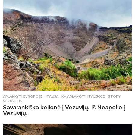
APLANKYTI EUROPOJE
ITALIJA
,
KĄ APLANKYTI ITALIJOJE
,
STORY
,
VEZUVIJUS
Savarankiška kelionė į Vezuvijų. Iš Neapolio į
Vezuvijų.