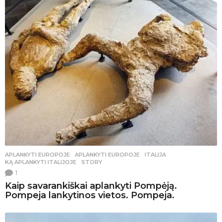
APLANKYTI EUROPOJE
APLANKYTI EUROPOJE
,
ITALIJA
,
KĄ APLANKYTI ITALIJOJE
,
STORY
1
Kaip savarankiškai aplankyti Pompėją.
Pompeja lankytinos vietos. Pompeja.