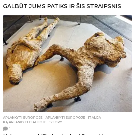
GALBŪT JUMS PATIKS IR ŠIS STRAIPSNIS
APLANKYTI EUROPOJE
APLANKYTI EUROPOJE
,
ITALIJA
,
KĄ APLANKYTI ITALIJOJE
,
STORY
1