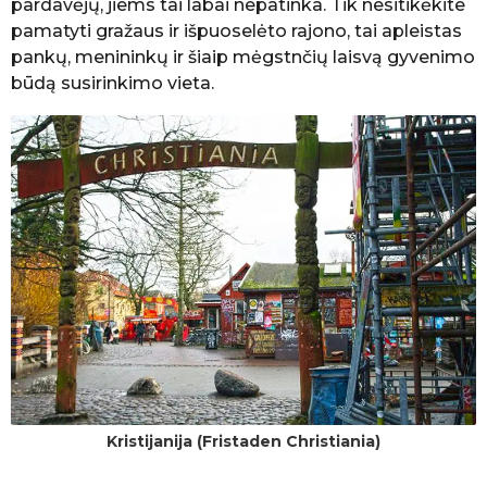
pardavėjų, jiems tai labai nepatinka. Tik nesitikėkite
pamatyti gražaus ir išpuoselėto rajono, tai apleistas
pankų, menininkų ir šiaip mėgstnčių laisvą gyvenimo
būdą susirinkimo vieta.
Kristijanija (Fristaden Christiania)