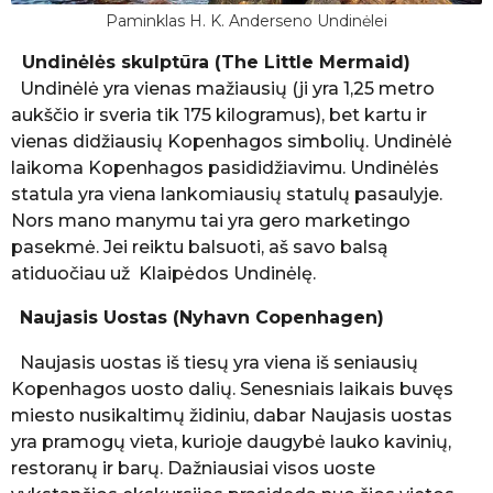
Paminklas H. K. Anderseno Undinėlei
Undinėlės skulptūra (The Little Mermaid)
Undinėlė yra vienas mažiausių (ji yra 1,25 metro
aukščio ir sveria tik 175 kilogramus), bet kartu ir
vienas didžiausių Kopenhagos simbolių. Undinėlė
laikoma Kopenhagos pasididžiavimu. Undinėlės
statula yra viena lankomiausių statulų pasaulyje.
Nors mano manymu tai yra gero marketingo
pasekmė. Jei reiktu balsuoti, aš savo balsą
atiduočiau už Klaipėdos Undinėlę.
Naujasis Uostas (Nyhavn Copenhagen)
Naujasis uostas iš tiesų yra viena iš seniausių
Kopenhagos uosto dalių. Senesniais laikais buvęs
miesto nusikaltimų židiniu, dabar Naujasis uostas
yra pramogų vieta, kurioje daugybė lauko kavinių,
restoranų ir barų. Dažniausiai visos uoste