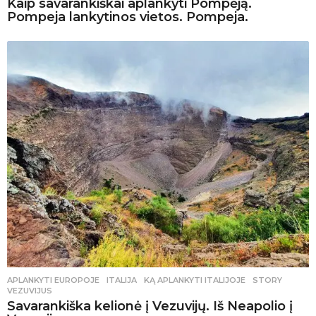
Kaip savarankiškai aplankyti Pompėją.
Pompeja lankytinos vietos. Pompeja.
APLANKYTI EUROPOJE
ITALIJA
,
KĄ APLANKYTI ITALIJOJE
,
STORY
,
VEZUVIJUS
Savarankiška kelionė į Vezuvijų. Iš Neapolio į