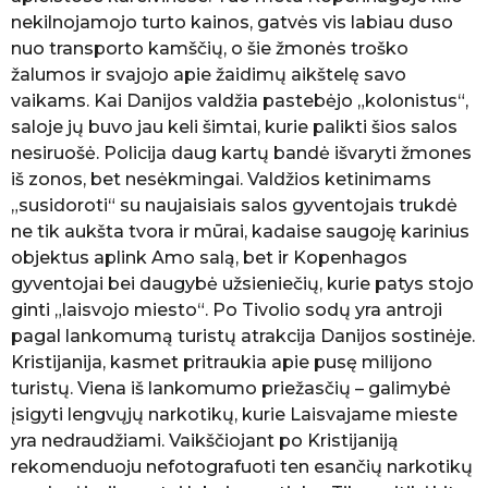
nekilnojamojo turto kainos, gatvės vis labiau duso
nuo transporto kamščių, o šie žmonės troško
žalumos ir svajojo apie žaidimų aikštelę savo
vaikams. Kai Danijos valdžia pastebėjo „kolonistus“,
saloje jų buvo jau keli šimtai, kurie palikti šios salos
nesiruošė. Policija daug kartų bandė išvaryti žmones
iš zonos, bet nesėkmingai. Valdžios ketinimams
„susidoroti“ su naujaisiais salos gyventojais trukdė
ne tik aukšta tvora ir mūrai, kadaise saugoję karinius
objektus aplink Amo salą, bet ir Kopenhagos
gyventojai bei daugybė užsieniečių, kurie patys stojo
ginti „laisvojo miesto“. Po Tivolio sodų yra antroji
pagal lankomumą turistų atrakcija Danijos sostinėje.
Kristijanija, kasmet pritraukia apie pusę milijono
turistų. Viena iš lankomumo priežasčių – galimybė
įsigyti lengvųjų narkotikų, kurie Laisvajame mieste
yra nedraudžiami. Vaikščiojant po Kristijaniją
rekomenduoju nefotografuoti ten esančių narkotikų